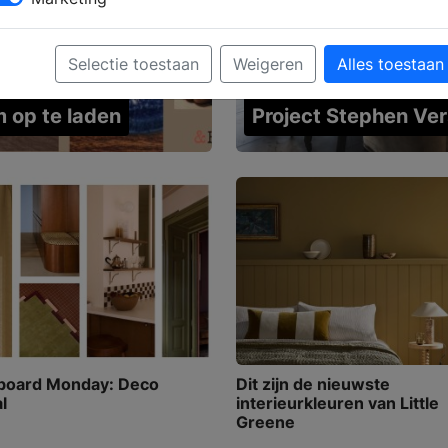
Selectie toestaan
Weigeren
Alles toestaan
 op te laden
Project Stephen Ve
oard Monday: Deco
Dit zijn de nieuwste
l
interieurkleuren van Little
Greene