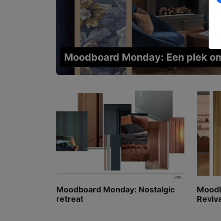
Moodboard Monday: Een plek om
Moodboard Monday: Nostalgic
Moodb
retreat
Reviva