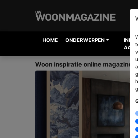
W
HOME
ONDERWERPEN
INFO
t
AANV
w
u
Woon inspiratie online magazine
a
g
h
g
G