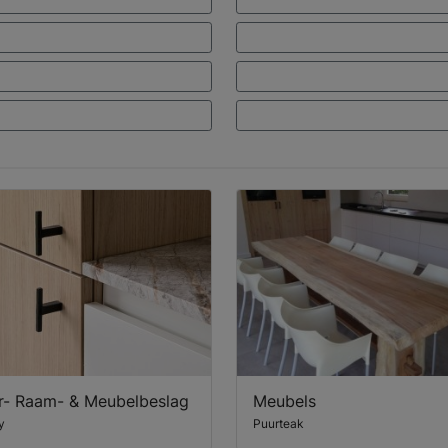
r- Raam- & Meubelbeslag
Meubels
y
Puurteak