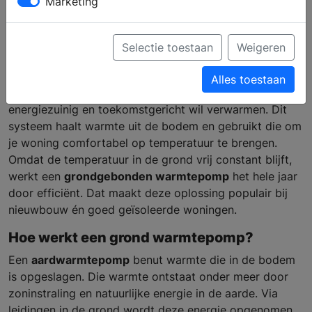
Marketing
Selectie toestaan
Weigeren
Alles toestaan
Een
grond warmtepomp
is een slimme keuze voor wie
energiezuinig en toekomstgericht wil verwarmen. Dit
systeem haalt warmte uit de bodem en gebruikt die om
je woning comfortabel op temperatuur te brengen.
Omdat de temperatuur in de grond vrij constant blijft,
werkt een
grondgebonden warmtepomp
het hele jaar
door efficiënt. Dat maakt deze oplossing populair bij
nieuwbouw én goed geïsoleerde woningen.
Hoe werkt een grond warmtepomp?
Een
aardwarmtepomp
benut warmte die in de bodem
is opgeslagen. Die warmte ontstaat onder meer door
zoninstraling en natuurlijke energie in de aarde. Via
leidingen in de grond wordt deze energie opgenomen