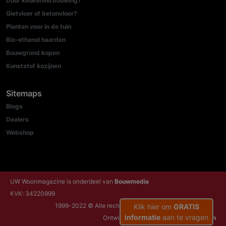
Duur keukenverbouwing?
Gietvloer of betonvloer?
Planten voor in de tuin
Bio-ethanol haarden
Bouwgrond kopen
Kunststof kozijnen
Sitemaps
Blogs
Dealers
Webshop
UW Woonmagazine is onderdeel van
Bouwmedia
KVK: 34220999
1999-2022 © Alle rechten voorbehouden
Klik hier om
GRATIS
informatie
aan te vragen
Ontwikkeld door:
NRG Internetdiensten