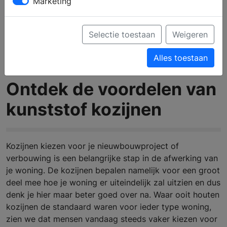
Marketing
Selectie toestaan
Weigeren
Alles toestaan
Ontdek de voordelen van
kunststof kozijnen
Kozijnen kiezen voor je nieuwbouwproject of
verbouwing is een belangrijke stap in de afwerking van
je woning. De kozijnen bepalen namelijk voor een groot
deel mee hoe je woning er uiteindelijk zal uitzien en dus
denk je hier maar beter goed over na. Waar ooit houten
kozijnen de standaard waren voor ieder type woning,
zien we dat mensen vandaag steeds vaker kiezen voor