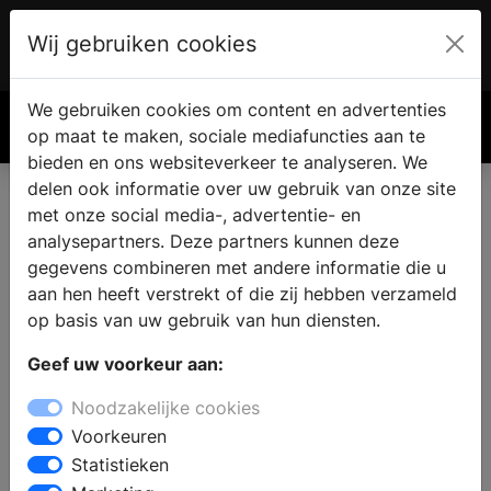
Wij gebruiken cookies
Account
€ 0.00
We gebruiken cookies om content en advertenties
Zoek
op maat te maken, sociale mediafuncties aan te
bieden en ons websiteverkeer te analyseren. We
delen ook informatie over uw gebruik van onze site
Creon ramen & rolluiken
met onze social media-, advertentie- en
analysepartners. Deze partners kunnen deze
Producten
Verkooppunten
Brochures
gegevens combineren met andere informatie die u
Ga naar de website
aan hen heeft verstrekt of die zij hebben verzameld
op basis van uw gebruik van hun diensten.
\
Geef uw voorkeur aan:
Noodzakelijke cookies
Voorkeuren
Statistieken