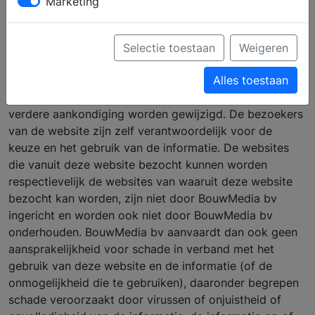
Marketing
voortdurend te actualiseren, maar kan er niet voor
instaan dat de inhoud van (onderdelen van) deze
website na verloop van tijd of op het moment dat deze
Selectie toestaan
Weigeren
website geraadpleegd wordt nog steeds juist, volledig
of actueel is. De verstrekte informatie is dan ook
Alles toestaan
uitsluitend indicatief en kan op ieder moment zonder
verdere aankondiging worden gewijzigd. De bezoekers
van de website zijn zelf verantwoordelijk voor de
keuze en het gebruik van de informatie. De websites
die vanuit deze website bezocht kunnen worden
respectievelijk de websites van waaruit deze website
bezocht kan worden, zijn niet door BouwMedia bv
ingericht en worden ook niet door BouwMedia bv
onderhouden. BouwMedia bv aanvaardt dan ook geen
aansprakelijkheid voor schade in verband met het
gebruik van deze website en de informatie (of de
onmogelijkheid die te gebruiken), daaronder begrepen
schade veroorzaakt door virussen of onjuistheid of