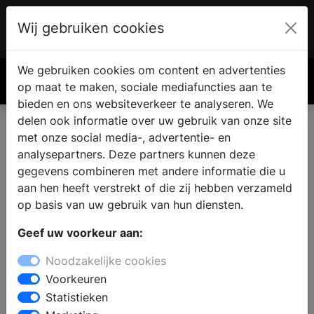
Wij gebruiken cookies
Account
€ 0.00
We gebruiken cookies om content en advertenties
Zoek
op maat te maken, sociale mediafuncties aan te
bieden en ons websiteverkeer te analyseren. We
delen ook informatie over uw gebruik van onze site
met onze social media-, advertentie- en
Algemene voorwaarden
analysepartners. Deze partners kunnen deze
gegevens combineren met andere informatie die u
aan hen heeft verstrekt of die zij hebben verzameld
BouwMedia bv kan niet aansprakelijk worden gesteld
op basis van uw gebruik van hun diensten.
voor de inhoudelijke informatie die op haar websites
wordt gegeven. De door BouwMedia bv verstrekte
Geef uw voorkeur aan:
informatie is ontleend aan bronnen die betrouwbaar
Noodzakelijke cookies
mogen worden geacht, maar voor de juistheid en
Voorkeuren
volledigheid daarvan kan niet worden ingestaan.
Statistieken
BouwMedia bv streeft er naar om deze website