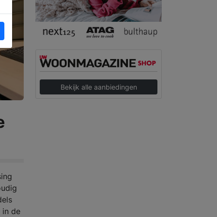
Bekijk alle aanbiedingen
e
sing
oudig
dels
 in de