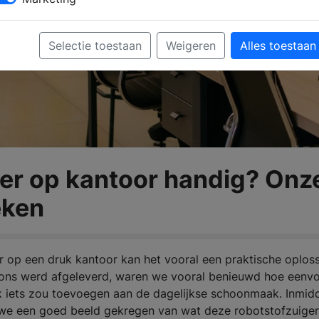
Selectie toestaan
Weigeren
Alles toestaan
ger op kantoor handig? Onz
eken
ar op een druk kantoor kan het vooral een praktische oplos
 ons werd afgeleverd, waren we vooral benieuwd hoe eenv
lijk iets zou toevoegen aan de dagelijkse schoonmaak. Inmid
we een goed beeld gekregen van wat deze robotstofzuiger