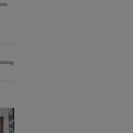
ons
nishing