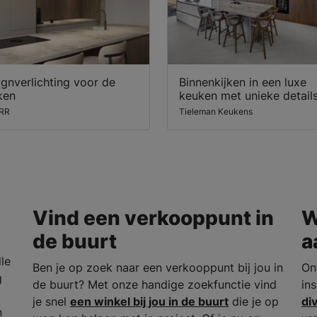
gnverlichting voor de
Binnenkijken in een luxe
ken
keuken met unieke detail
RR
Tieleman Keukens
Vind een verkooppunt in
W
de buurt
a
le
Ben je op zoek naar een verkooppunt bij jou in
On
g
de buurt? Met onze handige zoekfunctie vind
in
je snel
een winkel bij jou in de buurt
die je op
di
n