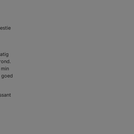
estie
atig
rond.
 min
e goed
ssant