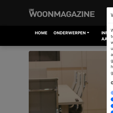
W
HOME
ONDERWERPEN
INFO
t
AANV
w
u
a
g
h
g
G