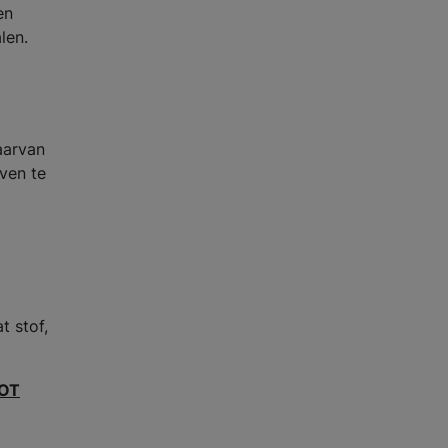
en
len.
aarvan
ven te
t stof,
OT