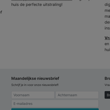
huis de perfecte uitstraling!
dig
me
ef
ma
de
in
Vr
en
hui
Maandelijkse nieuwsbrief
Br
Schrijf je in voor onze nieuwsbrief!
Vra
B