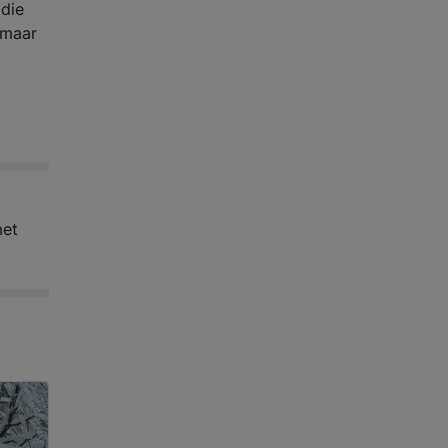
 die
 maar
met