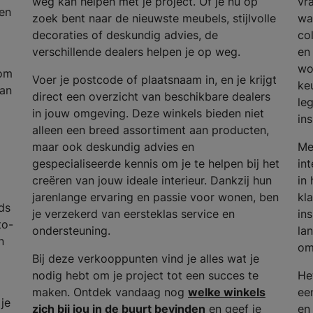
weg kan helpen met je project. Of je nu op
vr
en
zoek bent naar de nieuwste meubels, stijlvolle
wa
decoraties of deskundig advies, de
col
verschillende dealers helpen je op weg.
en 
wo
 om
Voer je postcode of plaatsnaam in, en je krijgt
ke
van
direct een overzicht van beschikbare dealers
le
in jouw omgeving. Deze winkels bieden niet
in
alleen een breed assortiment aan producten,
maar ook deskundig advies en
Me
gespecialiseerde kennis om je te helpen bij het
in
creëren van jouw ideale interieur. Dankzij hun
in
jarenlange ervaring en passie voor wonen, ben
kla
ds
je verzekerd van eersteklas service en
in
to-
ondersteuning.
lan
n
om
Bij deze verkooppunten vind je alles wat je
nodig hebt om je project tot een succes te
He
maken. Ontdek vandaag nog
welke winkels
ee
 je
zich bij jou in de buurt bevinden
en geef je
en