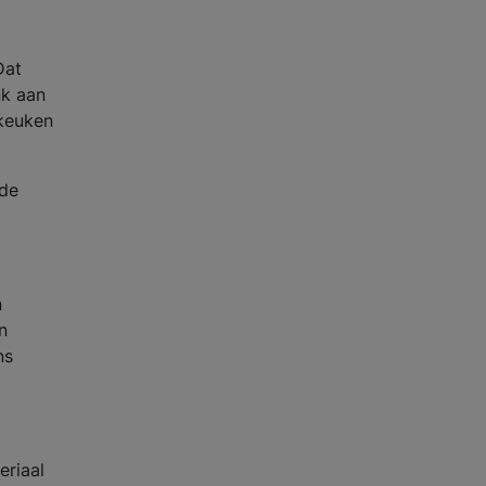
Dat
nk aan
 keuken
 de
n
n
ns
eriaal