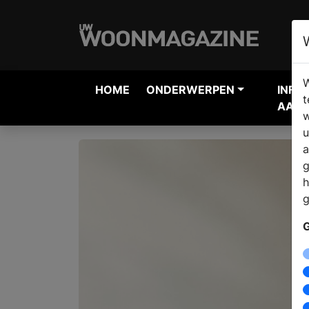
W
HOME
ONDERWERPEN
INFO
t
AANV
w
u
a
g
h
g
G