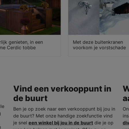
lijk genieten, in een
Met deze buitenkranen
me Cerdic tobbe
voorkom je vorstschade
Vind een verkooppunt in
W
de buurt
a
le
Ben je op zoek naar een verkooppunt bij jou in
On
g
de buurt? Met onze handige zoekfunctie vind
in
je snel
een winkel bij jou in de buurt
die je op
di
n