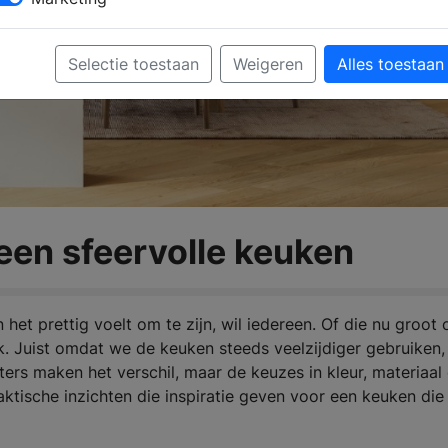
Selectie toestaan
Weigeren
Alles toestaan
 een sfeervolle keuken
et prettig voelt om te zijn, wil iedereen. Of die nu groot 
ek. Juist omdat we de keuken steeds veelzijdiger gebruiken,
ters maken het verschil, maar de keuzes in kleur, materiaal
aktische inzichten die inspiratie geven voor een keuken die