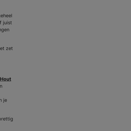
geheel
 juist
engen
et zet
Hout
n
n je
rettig