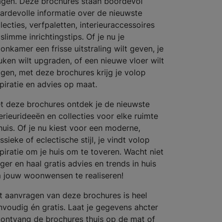
agen. Deze brochures staan boordevol
ardevolle informatie over de nieuwste
lecties, verfpaletten, interieuraccessoires
slimme inrichtingstips. Of je nu je
onkamer een frisse uitstraling wilt geven, je
uken wilt upgraden, of een nieuwe vloer wilt
ggen, met deze brochures krijg je volop
spiratie en advies op maat.
t deze brochures ontdek je de nieuwste
terieurideeën en collecties voor elke ruimte
 huis. Of je nu kiest voor een moderne,
ssieke of eclectische stijl, je vindt volop
spiratie om je huis om te toveren. Wacht niet
ger en haal gratis advies en trends in huis
 jouw woonwensen te realiseren!
t aanvragen van deze brochures is heel
nvoudig én gratis. Laat je gegevens ahcter
 ontvang de brochures thuis op de mat of