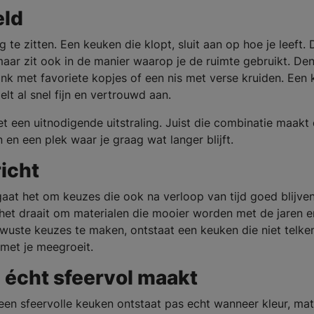
eld
 te zitten. Een keuken die klopt, sluit aan op hoe je leeft. 
maar zit ook in de manier waarop je de ruimte gebruikt. De
ank met favoriete kopjes of een nis met verse kruiden. Een
lt al snel fijn en vertrouwd aan.
 een uitnodigende uitstraling. Juist die combinatie maakt
n en een plek waar je graag wat langer blijft.
icht
 gaat het om keuzes die ook na verloop van tijd goed blijve
: het draait om materialen die mooier worden met de jaren e
ewuste keuzes te maken, ontstaat een keuken die niet telke
met je meegroeit.
n écht sfeervol maakt
een sfeervolle keuken ontstaat pas echt wanneer kleur, mat