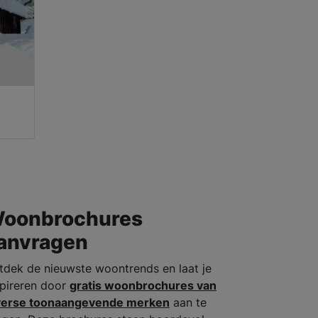
oonbrochures
anvragen
tdek de nieuwste woontrends en laat je
spireren door
gratis woonbrochures van
verse toonaangevende merken
aan te