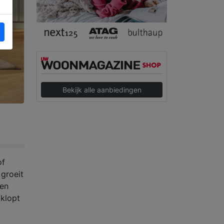
Bekijk alle aanbiedingen
of
 groeit
 en
 klopt