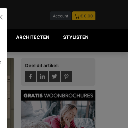
Account
€ 0.00
P
ARCHITECTEN
STYLISTEN
e
Deel dit artikel: