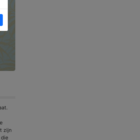
aat.
ge
 zijn
 die