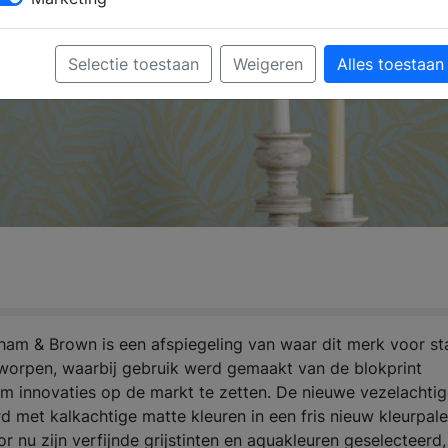
Selectie toestaan
Weigeren
Alles toestaan
am & Brown is een afspiegeling van waar dit merk voor st
worpen, waarbij gebruik werd gemaakt van de blokprint
om innovaties op de markt te zetten. De nieuwe vezelachti
 met kalkachtige matte kleuren in een fris nieuw kleurpalet
 nu zijn verfijnde grijstinten en aquakleuren geselecteerd,