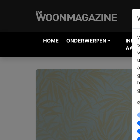
W
HOME
ONDERWERPEN
INFO
t
AANV
w
u
a
g
h
g
G