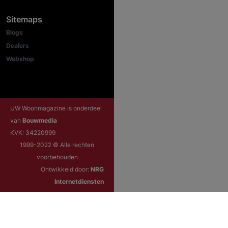
Sitemaps
Blogs
Dealers
Webshop
UW Woonmagazine is onderdeel
van
Bouwmedia
KVK: 34220999
1999-2022 © Alle rechten
voorbehouden
Ontwikkeld door:
NRG
Internetdiensten