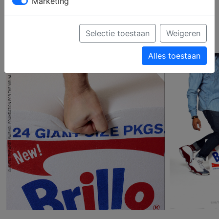
Brillo Box
Marketing
Pouf
Selectie toestaan
Weigeren
Alles toestaan