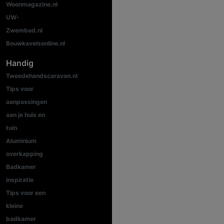
Woonmagazine.nl
UW-
Zwembad.nl
Bouwkavelsonline.nl
Handig
Tweedehandscaravan.nl
Tips voor
aanpassingen
aan je huis en
tuin
Aluminium
overkapping
Badkamer
inspiratie
Tips voor een
kleine
badkamer