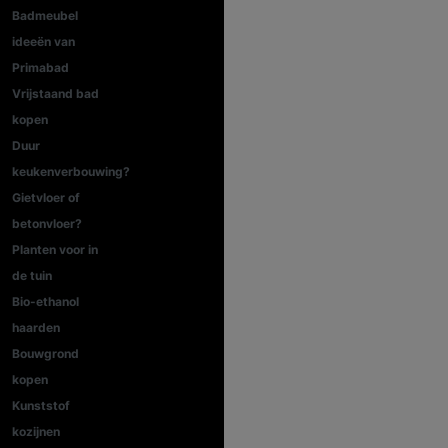
Badmeubel
ideeën van
Primabad
Vrijstaand bad
kopen
Duur
keukenverbouwing?
Gietvloer of
betonvloer?
Planten voor in
de tuin
Bio-ethanol
haarden
Bouwgrond
kopen
Kunststof
kozijnen