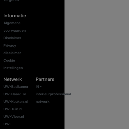
Informatie
Algemene
voorwaarden
Disclaimer
Privacy
disclaimer
Cookie
instellingen
Netwerk
Partners
UW-Badkamer
IN -
UW-Haard.nl
interieurprofessional
UW-Keuken.nl
netwerk
UW-Tuin.nl
UW-Vloer.nl
UW-