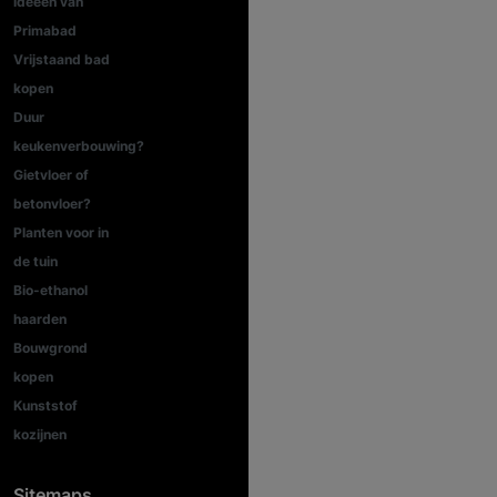
ideeën van
Primabad
Vrijstaand bad
kopen
Duur
keukenverbouwing?
Gietvloer of
betonvloer?
Planten voor in
de tuin
Bio-ethanol
haarden
Bouwgrond
kopen
Kunststof
kozijnen
Sitemaps