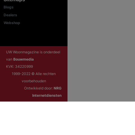
Blogs
Dealers
Webshop
UW Woonmagazine is onderdeel
van
Bouwmedia
KVK: 34220999
1999-2022 © Alle rechten
voorbehouden
Ontwikkeld door:
NRG
Internetdiensten