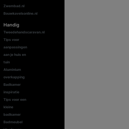
Zwembad.nl
Bouwkavelsonline.nl
Handig
Tweedehandscaravan.nl
Tips voor
aanpassingen
aan je huis en
tuin
Aluminium
overkapping
Badkamer
inspiratie
Tips voor een
kleine
badkamer
Badmeubel