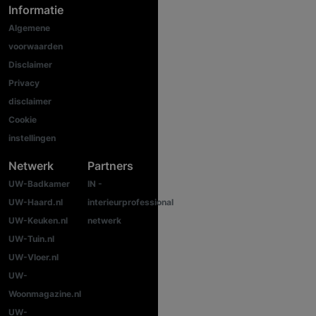
Informatie
Algemene
voorwaarden
Disclaimer
Privacy
disclaimer
Cookie
instellingen
Netwerk
Partners
UW-Badkamer
IN -
UW-Haard.nl
interieurprofessional
UW-Keuken.nl
netwerk
UW-Tuin.nl
UW-Vloer.nl
UW-
Woonmagazine.nl
UW-