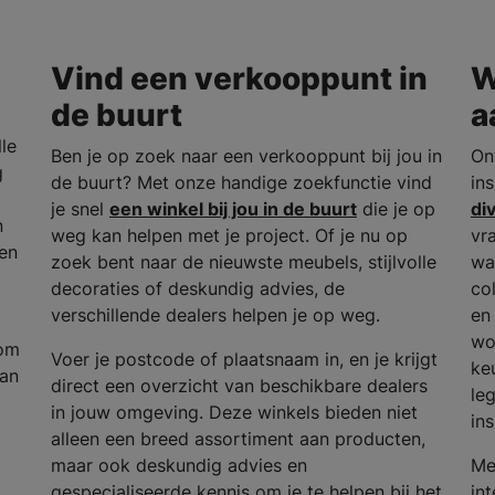
Vind een verkooppunt in
W
de buurt
a
le
Ben je op zoek naar een verkooppunt bij jou in
On
g
de buurt? Met onze handige zoekfunctie vind
in
je snel
een winkel bij jou in de buurt
die je op
di
n
weg kan helpen met je project. Of je nu op
vr
en
zoek bent naar de nieuwste meubels, stijlvolle
wa
decoraties of deskundig advies, de
col
verschillende dealers helpen je op weg.
en 
wo
 om
Voer je postcode of plaatsnaam in, en je krijgt
ke
van
direct een overzicht van beschikbare dealers
le
in jouw omgeving. Deze winkels bieden niet
in
alleen een breed assortiment aan producten,
maar ook deskundig advies en
Me
gespecialiseerde kennis om je te helpen bij het
in