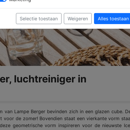
Selectie toestaan
Weigeren
Alles toestaan
r, luchtreiniger in
m van Lampe Berger bevinden zich in een glazen cube. D
fect voor de zomer! Bovendien staat een vierkante vorm sta
or deze geometrische vorm inspireren voor de nieuwste I