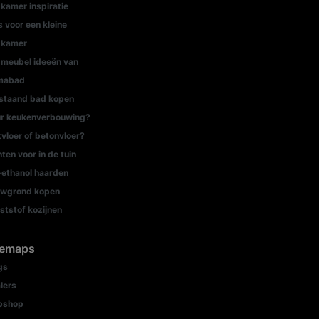
kamer inspiratie
s voor een kleine
dkamer
meubel ideeën van
mabad
jstaand bad kopen
r keukenverbouwing?
tvloer of betonvloer?
nten voor in de tuin
-ethanol haarden
wgrond kopen
ststof kozijnen
temaps
gs
lers
bshop