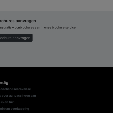
ochures aanvragen
ag gratis woonbrochures aan in onze brochure service
rochure aanvragen
ndig
edehandscaravan.nl
s voor aanpassingen aan
uis en tuin
minium overkapping