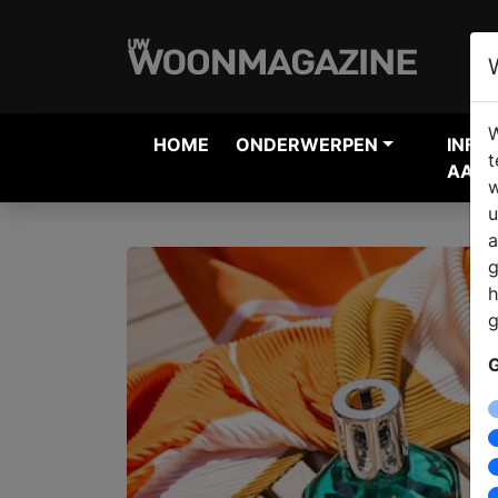
W
HOME
ONDERWERPEN
INFO
t
AANV
w
u
a
g
h
g
G