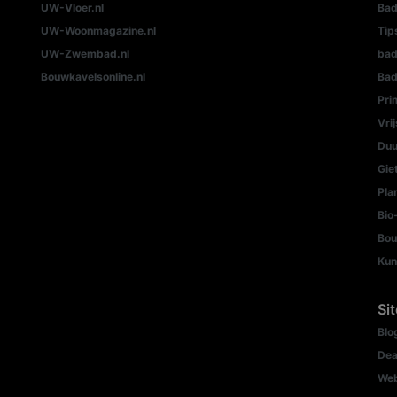
UW-Vloer.nl
Bad
UW-Woonmagazine.nl
Tip
UW-Zwembad.nl
ba
Bouwkavelsonline.nl
Bad
Pri
Vri
Duu
Gie
Pla
Bio
Bou
Kun
Si
Blo
Dea
We