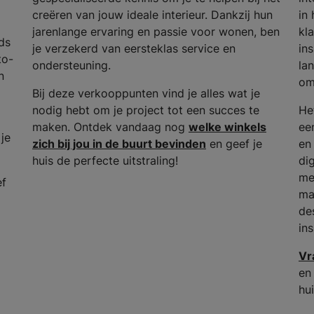
creëren van jouw ideale interieur. Dankzij hun
in
jarenlange ervaring en passie voor wonen, ben
kla
ds
je verzekerd van eersteklas service en
in
to-
ondersteuning.
lan
n
om
Bij deze verkooppunten vind je alles wat je
nodig hebt om je project tot een succes te
He
maken. Ontdek vandaag nog
welke winkels
ee
 je
zich bij jou in de buurt bevinden
en geef je
en
huis de perfecte uitstraling!
dig
me
ef
ma
de
in
Vr
en
hui