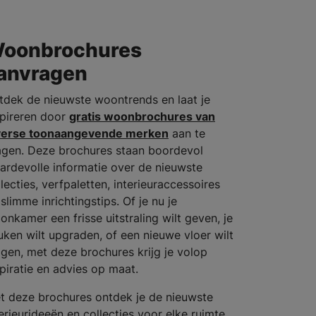
oonbrochures
anvragen
tdek de nieuwste woontrends en laat je
spireren door
gratis woonbrochures van
verse toonaangevende merken
aan te
agen. Deze brochures staan boordevol
ardevolle informatie over de nieuwste
lecties, verfpaletten, interieuraccessoires
slimme inrichtingstips. Of je nu je
onkamer een frisse uitstraling wilt geven, je
uken wilt upgraden, of een nieuwe vloer wilt
ggen, met deze brochures krijg je volop
spiratie en advies op maat.
t deze brochures ontdek je de nieuwste
terieurideeën en collecties voor elke ruimte