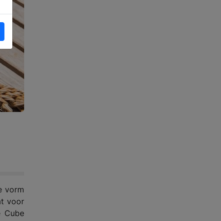
e vorm
at voor
ce Cube