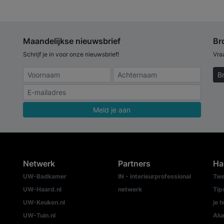
Maandelijkse nieuwsbrief
Br
Schrijf je in voor onze nieuwsbrief!
Vra
B
Meld je aan
Netwerk
Partners
Ha
UW-Badkamer
IN - interieurprofessional
Twe
UW-Haard.nl
netwerk
Tip
UW-Keuken.nl
je h
UW-Tuin.nl
Alu