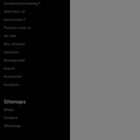
keukenverbouwing?
Gietvloer of
betonvloer?
Planten voor in
de tuin
Bio-ethanol
haarden
Bouwgrond
kopen
Kunststof
kozijnen
Sitemaps
Blogs
Dealers
Webshop