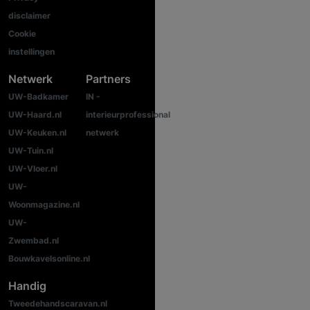
disclaimer
Cookie
instellingen
Netwerk
Partners
UW-Badkamer
IN -
UW-Haard.nl
interieurprofessional
UW-Keuken.nl
netwerk
UW-Tuin.nl
UW-Vloer.nl
UW-
Woonmagazine.nl
UW-
Zwembad.nl
Bouwkavelsonline.nl
Handig
Tweedehandscaravan.nl