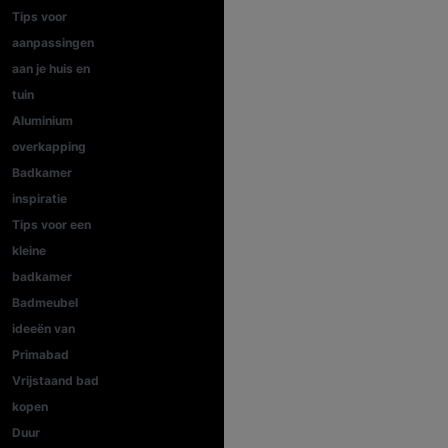
Tips voor
aanpassingen
aan je huis en
tuin
Aluminium
overkapping
Badkamer
inspiratie
Tips voor een
kleine
badkamer
Badmeubel
ideeën van
Primabad
Vrijstaand bad
kopen
Duur