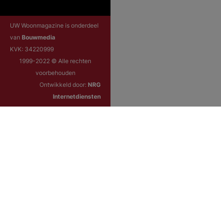
UW Woonmagazine is onderdeel
van
Bouwmedia
KVK: 34220999
1999-2022 © Alle rechten
voorbehouden
Ontwikkeld door:
NRG
Internetdiensten