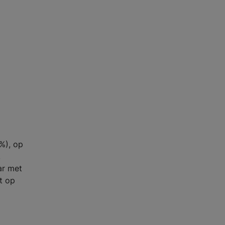
%), op
.
ar met
t op