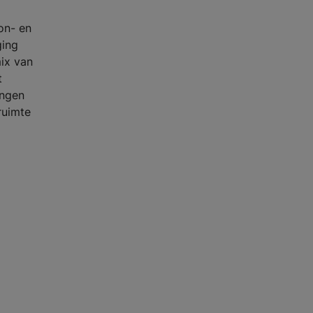
on- en
ging
mix van
t
angen
ruimte