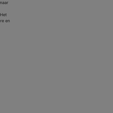
 maar
 Het
ere en