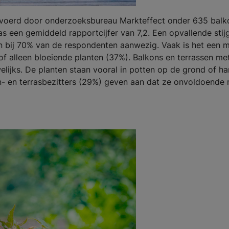
evoerd door onderzoeksbureau Markteffect onder 635 balk
ras een gemiddeld rapportcijfer van 7,2. Een opvallende stij
zijn bij 70% van de respondenten aanwezig. Vaak is het een 
of alleen bloeiende planten (37%). Balkons en terrassen me
welijks. De planten staan vooral in potten op de grond of h
on- en terrasbezitters (29%) geven aan dat ze onvoldoende 