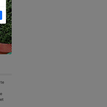
 te
de
et