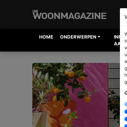
W
HOME
ONDERWERPEN
INFO
t
AANV
w
u
a
g
h
g
G