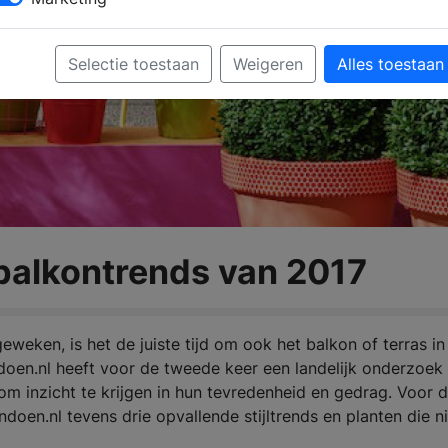
Selectie toestaan
Weigeren
Alles toestaan
balkontrends van 2017
weken, is het de juiste tijd om ook het balkon of terras in
oen.nl heeft voor de tweede keer een landelijk onderzoek
m inzicht te krijgen in hun tevredenheid en gedrag. Voor 
en.nl tevens drie opvallende stijltrends en planten die ni