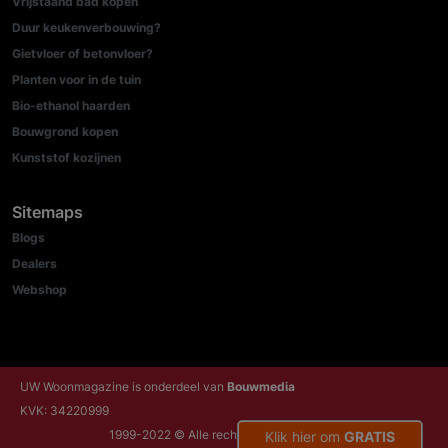
Vrijstaand bad kopen
Duur keukenverbouwing?
Gietvloer of betonvloer?
Planten voor in de tuin
Bio-ethanol haarden
Bouwgrond kopen
Kunststof kozijnen
Sitemaps
Blogs
Dealers
Webshop
UW Woonmagazine is onderdeel van
Bouwmedia
KVK: 34220999
1999-2022 © Alle rechten voorbehouden
Klik hier om
GRATIS