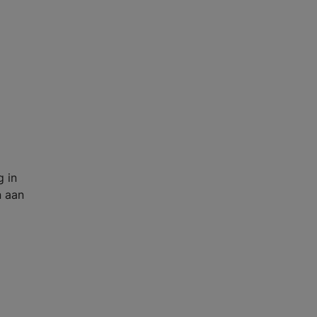
g in
n aan