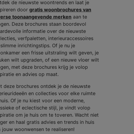
tdek de nieuwste woontrends en laat je
spireren door
gratis woonbrochures van
verse toonaangevende merken
aan te
agen. Deze brochures staan boordevol
ardevolle informatie over de nieuwste
lecties, verfpaletten, interieuraccessoires
slimme inrichtingstips. Of je nu je
onkamer een frisse uitstraling wilt geven, je
uken wilt upgraden, of een nieuwe vloer wilt
ggen, met deze brochures krijg je volop
spiratie en advies op maat.
t deze brochures ontdek je de nieuwste
terieurideeën en collecties voor elke ruimte
 huis. Of je nu kiest voor een moderne,
ssieke of eclectische stijl, je vindt volop
spiratie om je huis om te toveren. Wacht niet
ger en haal gratis advies en trends in huis
 jouw woonwensen te realiseren!