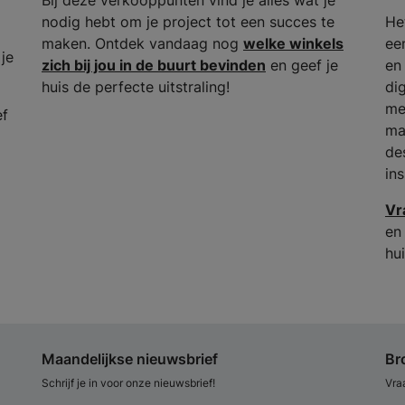
Bij deze verkooppunten vind je alles wat je
nodig hebt om je project tot een succes te
He
maken. Ontdek vandaag nog
welke winkels
ee
 je
zich bij jou in de buurt bevinden
en geef je
en
huis de perfecte uitstraling!
dig
me
ef
ma
de
in
Vr
en
hui
Maandelijkse nieuwsbrief
Br
Schrijf je in voor onze nieuwsbrief!
Vra