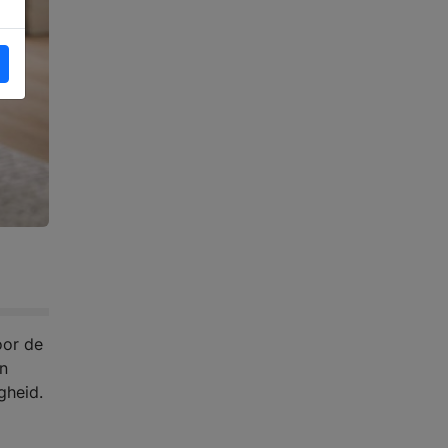
oor de
en
gheid.