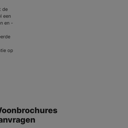
t de
l een
en en -
eerde
tie op
oonbrochures
anvragen