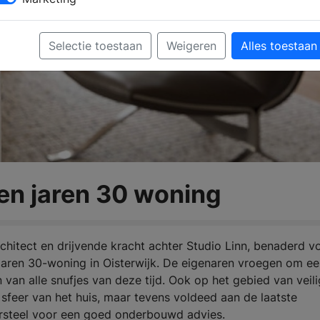
Selectie toestaan
Weigeren
Alles toestaan
en jaren 30 woning
rchitect en drijvende kracht achter Studio Linn, benaderd v
jaren 30-woning in Oisterwijk. De eigenaren vroegen om e
 van alle snufjes van deze tijd. Ook op het gebied van veili
e sfeer van het huis, maar tevens voldeed aan de laatste
tersteel voor een goed onderbouwd advies.