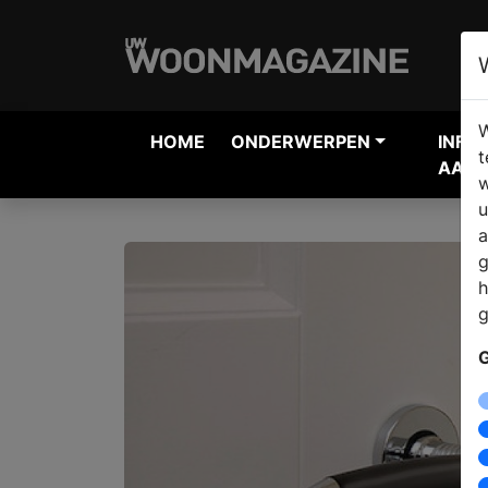
W
HOME
ONDERWERPEN
INFO
t
AANV
w
u
a
g
h
g
G