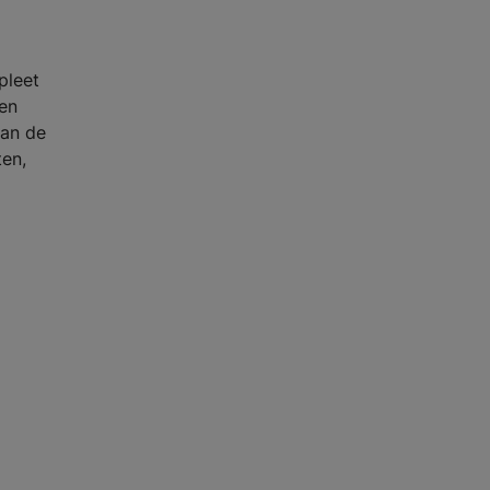
pleet
een
van de
ten,