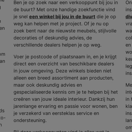
Ben je op zoek naar een verkooppunt bij jou in
On
g
de buurt? Met onze handige zoekfunctie vind
in
je snel
een winkel bij jou in de buurt
die je op
di
n
weg kan helpen met je project. Of je nu op
vr
en
zoek bent naar de nieuwste meubels, stijlvolle
wa
decoraties of deskundig advies, de
col
verschillende dealers helpen je op weg.
en 
wo
 om
Voer je postcode of plaatsnaam in, en je krijgt
ke
van
direct een overzicht van beschikbare dealers
le
in jouw omgeving. Deze winkels bieden niet
in
alleen een breed assortiment aan producten,
maar ook deskundig advies en
Me
gespecialiseerde kennis om je te helpen bij het
in
creëren van jouw ideale interieur. Dankzij hun
in
jarenlange ervaring en passie voor wonen, ben
kla
ds
je verzekerd van eersteklas service en
in
to-
ondersteuning.
lan
n
om