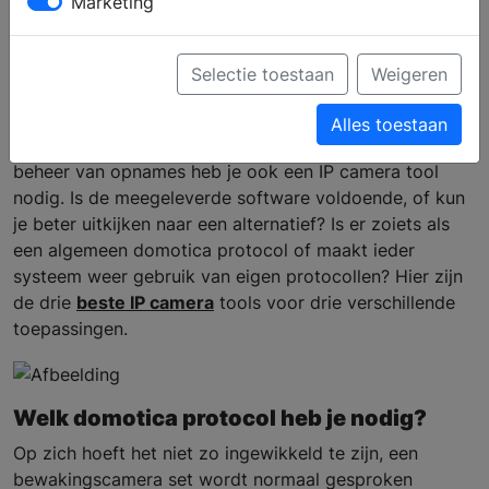
Marketing
de beste 3
Selectie toestaan
Weigeren
Met alleen een bewakingscamera set ben je nog niet
Alles toestaan
klaar. Voor draadloze overdracht van beelden en het
beheer van opnames heb je ook een IP camera tool
nodig. Is de meegeleverde software voldoende, of kun
je beter uitkijken naar een alternatief? Is er zoiets als
een algemeen domotica protocol of maakt ieder
systeem weer gebruik van eigen protocollen? Hier zijn
de drie
beste IP camera
tools voor drie verschillende
toepassingen.
Welk domotica protocol heb je nodig?
Op zich hoeft het niet zo ingewikkeld te zijn, een
bewakingscamera set wordt normaal gesproken