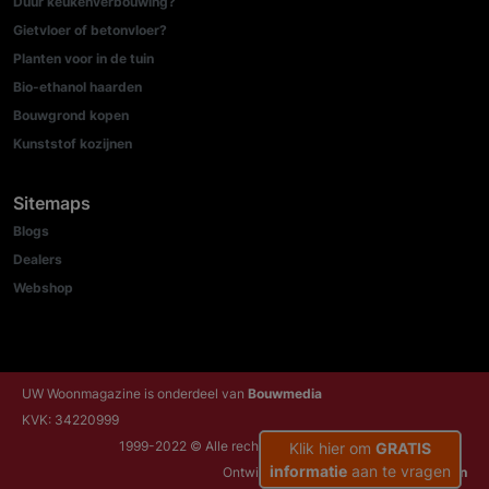
Duur keukenverbouwing?
Gietvloer of betonvloer?
Planten voor in de tuin
Bio-ethanol haarden
Bouwgrond kopen
Kunststof kozijnen
Sitemaps
Blogs
Dealers
Webshop
UW Woonmagazine is onderdeel van
Bouwmedia
KVK: 34220999
1999-2022 © Alle rechten voorbehouden
Klik hier om
GRATIS
informatie
aan te vragen
Ontwikkeld door:
NRG Internetdiensten