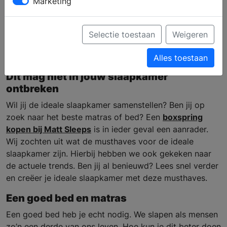
Marketing
slaapkamer
Selectie toestaan
Weigeren
Alles toestaan
Dit mag niet in jouw slaapkamer
ontbreken
Wil jij de ideale slaapkamer samenstellen? Ben jij op
zoek naar het beste matras of bed? Een
boxspring
kopen bij Matt Sleeps
is in ieder geval een aanrader.
Wij zochten uit wat de musthaves voor de ideale
slaapkamer zijn. Hierbij hebben we ook gekeken naar
de actuele trends. Ben jij al benieuwd? Lees snel verder
en creëer je ideale slaapkamer met deze musthaves.
Een goed bed en matras
Een goed bed heb je echt nodig. We slapen als mensen
zo’n een derde van ons leven. Hoe kun je dit beter doen