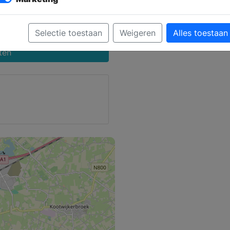
 Maps
ze
Selectie toestaan
Weigeren
Alles toestaan
ten