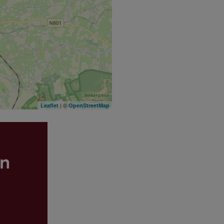
| ©
Leaflet
OpenStreetMap