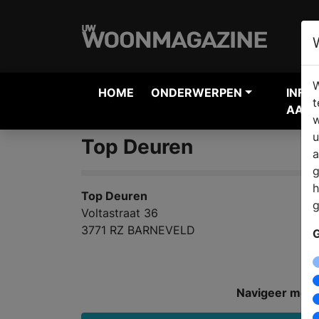
W
HOME
ONDERWERPEN
INFO
t
AANV
w
u
Top Deuren
a
g
h
Top Deuren
g
Voltastraat 36
3771 RZ BARNEVELD
G
Navigeer met: