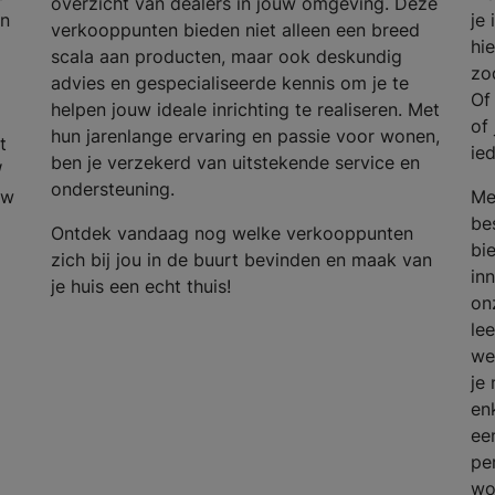
overzicht van dealers in jouw omgeving. Deze
en
je 
verkooppunten bieden niet alleen een breed
hi
scala aan producten, maar ook deskundig
zod
advies en gespecialiseerde kennis om je te
Of
helpen jouw ideale inrichting te realiseren. Met
of 
hun jarenlange ervaring en passie voor wonen,
t
ied
ben je verzekerd van uitstekende service en
W
ondersteuning.
uw
Me
be
Ontdek vandaag nog welke verkooppunten
bi
zich bij jou in de buurt bevinden en maak van
in
je huis een echt thuis!
on
lee
we
je
en
een
pe
wo