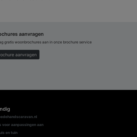
ochures aanvragen
ag gratis woonbrochures aan in onze brochure service
rochure aanvragen
ndig
edehandscaravan.nl
s voor aanpassingen aan
uis en tuin