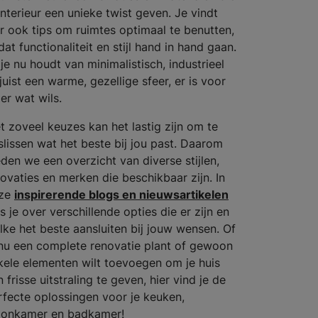
interieur een unieke twist geven. Je vindt
er ook tips om ruimtes optimaal te benutten,
at functionaliteit en stijl hand in hand gaan.
 je nu houdt van minimalistisch, industrieel
juist een warme, gezellige sfeer, er is voor
er wat wils.
t zoveel keuzes kan het lastig zijn om te
slissen wat het beste bij jou past. Daarom
eden we een overzicht van diverse stijlen,
novaties en merken die beschikbaar zijn. In
ze
inspirerende blogs en nieuwsartikelen
s je over verschillende opties die er zijn en
lke het beste aansluiten bij jouw wensen. Of
 nu een complete renovatie plant of gewoon
kele elementen wilt toevoegen om je huis
 frisse uitstraling te geven, hier vind je de
rfecte oplossingen voor je keuken,
onkamer en badkamer!