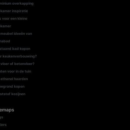
minium overkapping
kamer inspiratie
s voor een kleine
dkamer
meubel ideeën van
mabad
jstaand bad kopen
r keukenverbouwing?
tvloer of betonvloer?
nten voor in de tuin
-ethanol haarden
wgrond kopen
ststof kozijnen
temaps
gs
lers