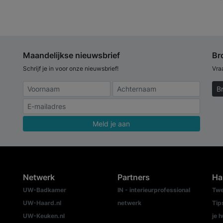
Maandelijkse nieuwsbrief
Br
Schrijf je in voor onze nieuwsbrief!
Vra
B
Meld je aan
Netwerk
Partners
Ha
UW-Badkamer
IN - interieurprofessional
Twe
UW-Haard.nl
netwerk
Tip
UW-Keuken.nl
je h