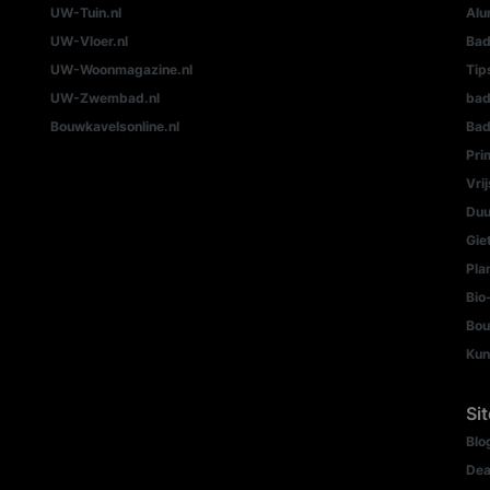
UW-Tuin.nl
Alu
UW-Vloer.nl
Bad
UW-Woonmagazine.nl
Tip
UW-Zwembad.nl
ba
Bouwkavelsonline.nl
Bad
Pri
Vri
Duu
Gie
Pla
Bio
Bou
Kun
Si
Blo
Dea