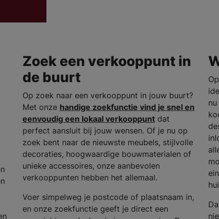
Zoek een verkooppunt in
W
de buurt
Op
id
Op zoek naar een verkooppunt in jouw buurt?
nu
Met onze
handige zoekfunctie vind je snel en
ko
eenvoudig een lokaal verkooppunt
dat
de
perfect aansluit bij jouw wensen. Of je nu op
in
zoek bent naar de nieuwste meubels, stijlvolle
all
decoraties, hoogwaardige bouwmaterialen of
mod
unieke accessoires, onze aanbevolen
en
ei
verkooppunten hebben het allemaal.
en
hui
Voer simpelweg je postcode of plaatsnaam in,
Da
en onze zoekfunctie geeft je direct een
en
ni