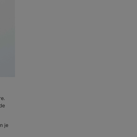
re.
nde
n je