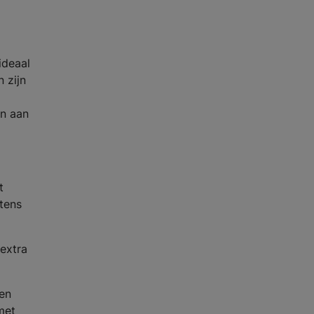
ideaal
 zijn
en aan
t
stens
 extra
 en
met