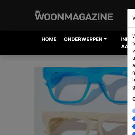
W
HOME
ONDERWERPEN
INFO
t
AANV
w
u
a
g
h
g
G