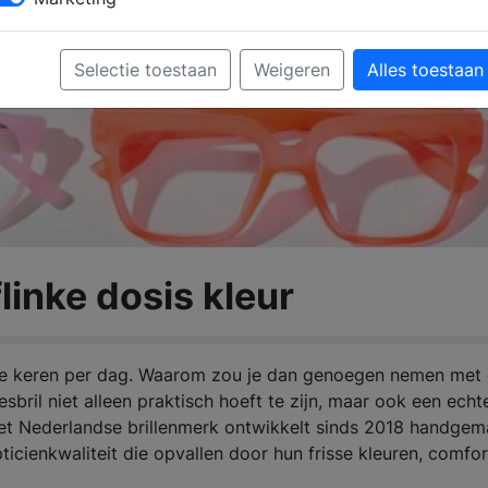
Selectie toestaan
Weigeren
Alles toestaan
flinke dosis kleur
ere keren per dag. Waarom zou je dan genoegen nemen met
sbril niet alleen praktisch hoeft te zijn, maar ook een echt
l. Het Nederlandse brillenmerk ontwikkelt sinds 2018 handge
pticienkwaliteit die opvallen door hun frisse kleuren, comfo