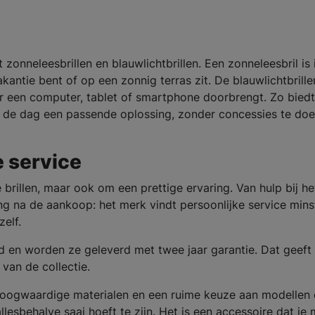
m
t zonneleesbrillen en blauwlichtbrillen. Een zonneleesbril is 
kantie bent of op een zonnig terras zit. De blauwlichtbrillen
er een computer, tablet of smartphone doorbrengt. Zo biedt
 de dag een passende oplossing, zonder concessies te do
e service
 brillen, maar ook om een prettige ervaring. Van hulp bij he
ing na de aankoop: het merk vindt persoonlijke service min
zelf.
erd en worden ze geleverd met twee jaar garantie. Dat geeft
van de collectie.
 hoogwaardige materialen en een ruime keuze aan modellen
llesbehalve saai hoeft te zijn. Het is een accessoire dat je 