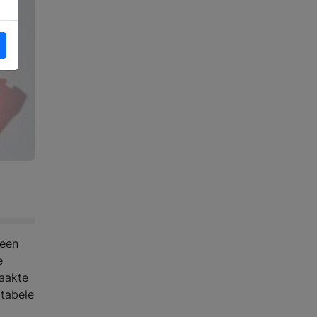
 een
e
maakte
rtabele