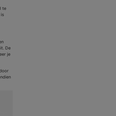
l te
 is
en
it. De
eer je
rdoor
endien