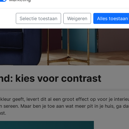
Selectie toestaan
Weigeren
Alles toestaan
nd: kies voor contrast
eur geeft, levert dit al een groot effect op voor je interie
en sereen. Maar ben je toe aan wat meer pit in je huis, ga d
st.