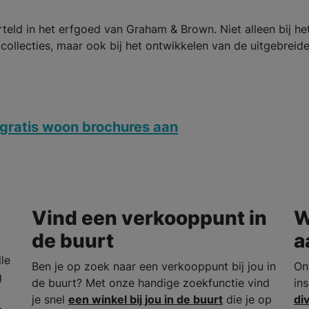
teld in het erfgoed van Graham & Brown. Niet alleen bij he
llecties, maar ook bij het ontwikkelen van de uitgebreid
gratis woon brochures aan
Vind een verkooppunt in
W
de buurt
a
le
Ben je op zoek naar een verkooppunt bij jou in
On
g
de buurt? Met onze handige zoekfunctie vind
in
je snel
een winkel bij jou in de buurt
die je op
di