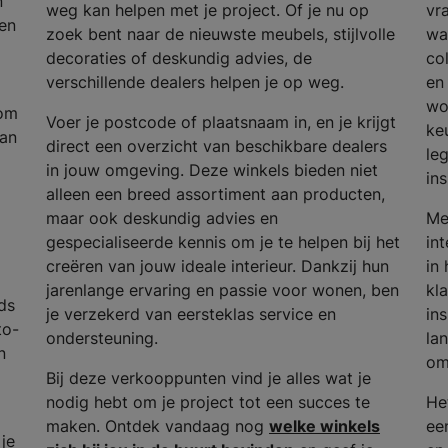
n
weg kan helpen met je project. Of je nu op
vr
en
zoek bent naar de nieuwste meubels, stijlvolle
wa
decoraties of deskundig advies, de
col
verschillende dealers helpen je op weg.
en 
wo
 om
Voer je postcode of plaatsnaam in, en je krijgt
ke
van
direct een overzicht van beschikbare dealers
le
in jouw omgeving. Deze winkels bieden niet
in
alleen een breed assortiment aan producten,
maar ook deskundig advies en
Me
gespecialiseerde kennis om je te helpen bij het
in
creëren van jouw ideale interieur. Dankzij hun
in
jarenlange ervaring en passie voor wonen, ben
kla
ds
je verzekerd van eersteklas service en
in
to-
ondersteuning.
lan
n
om
Bij deze verkooppunten vind je alles wat je
nodig hebt om je project tot een succes te
He
maken. Ontdek vandaag nog
welke winkels
ee
 je