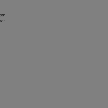
ten
aar