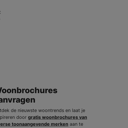
t
e
oonbrochures
anvragen
tdek de nieuwste woontrends en laat je
spireren door
gratis woonbrochures van
verse toonaangevende merken
aan te