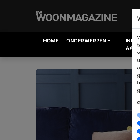
W
HOME
ONDERWERPEN
INFO
t
AANV
w
u
a
g
h
g
G