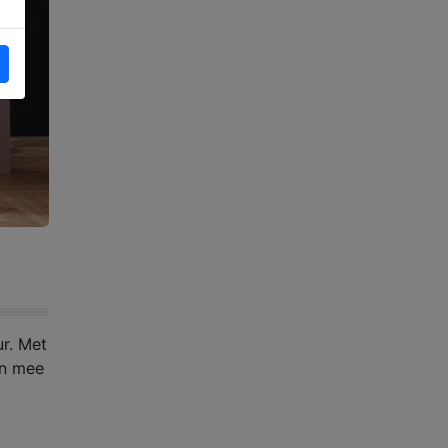
ur. Met
an mee