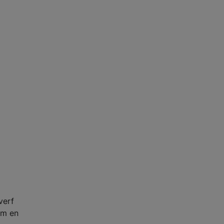
verf
am en