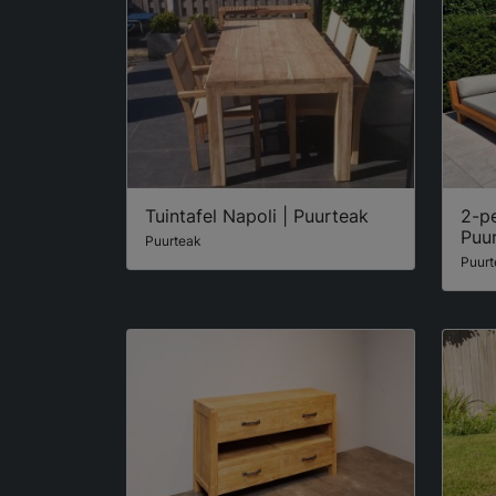
Tuintafel Napoli | Puurteak
2-p
Puu
Puurteak
Puurt