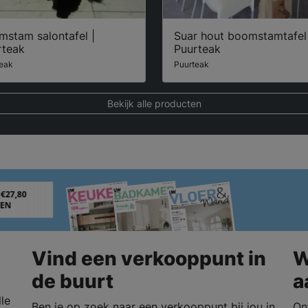
mstam salontafel |
Suar hout boomstamtafel 
rteak
Puurteak
eak
Puurteak
Bekijk alle producten
Vind een verkooppunt in
W
de buurt
a
le
Ben je op zoek naar een verkooppunt bij jou in
On