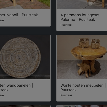
set Napoli | Puurteak
4 persoons loungeset
Palermo | Puurteak
eak
Puurteak
ten wandpanelen |
Wortelhouten meubelen |
rteak
Puurteak
eak
Puurteak