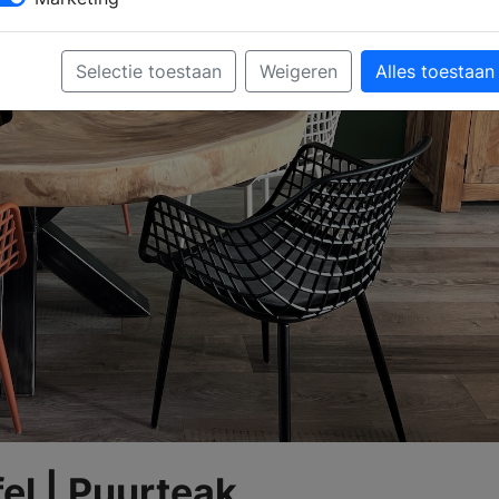
Selectie toestaan
Weigeren
Alles toestaan
l | Puurteak