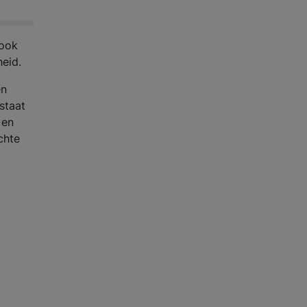
 ook
eid.
en
staat
 en
chte