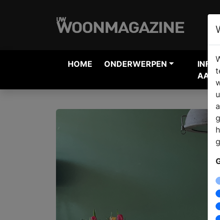
W
HOME
ONDERWERPEN
INFO
t
AANV
w
u
a
g
h
g
G