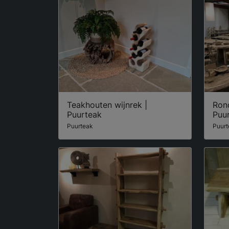
Teakhouten wijnrek |
Ron
Puurteak
Puu
Puurteak
Puurt