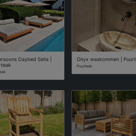
ersoons Daybed Sella |
Onyx waskommen | Puur
rteak
Puurteak
eak