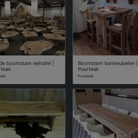
de boomstam eettafel |
Boomstam barmeubelen |
rteak
Puurteak
eak
Puurteak