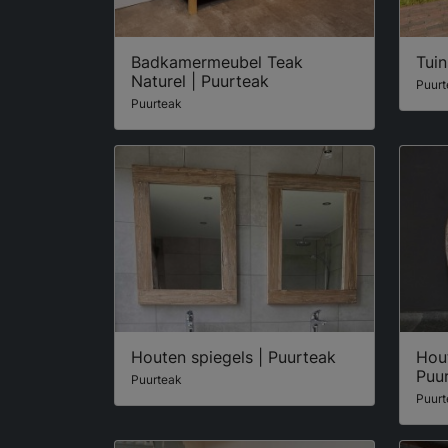
Badkamermeubel Teak
Tuin
Naturel | Puurteak
Puurt
Puurteak
Houten spiegels | Puurteak
Hou
Puu
Puurteak
Puurt