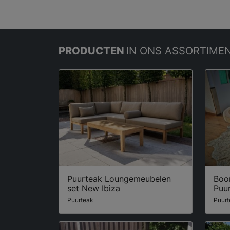
PRODUCTEN
IN ONS ASSORTIME
Puurteak Loungemeubelen
Boo
set New Ibiza
Puu
Puurteak
Puurt