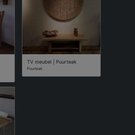
TV meubel | Puurteak
Puurteak