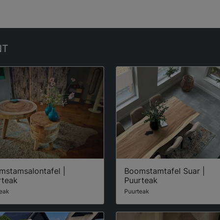
NT
mstamsalontafel |
Boomstamtafel Suar |
rteak
Puurteak
eak
Puurteak