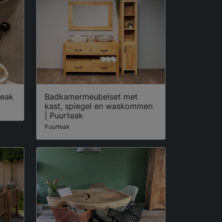
teak
Badkamermeubelset met
kast, spiegel en waskommen
| Puurteak
Puurteak