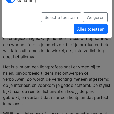
Marketing
Verlichting doet meer dan je denkt. Het bepaalt de
sfeer, maakt je interieur functioneel en laat jouw
Selectie toestaan
Weigeren
woning, kantoor, hotel of winkel stralen. Een stylist die
gespecialiseerd is in lichtadvies helpt je met een slim
Alles toestaan
lichtplan dat niet alleen mooi oogt, maar ook praktisch
en energiezuinig is. Of je nu meer focus wilt op kantoor,
een warme sfeer in je hotel zoekt, of je producten beter
wilt laten uitkomen in de winkel, de juiste verlichting
doet het allemaal.
Het is slim om een lichtprofessional er vroeg bij te
halen, bijvoorbeeld tijdens het ontwerpen of
verbouwen. Zo wordt de verlichting meteen afgestemd
op je interieur, en voorkom je gedoe achteraf. De stylist
kijkt naar de ruimte, lichtinval en hoe jij de plek
gebruikt, en vertaalt dat naar een lichtplan dat perfect
in balans is.
Wil jij jouw interieur of werkplek een boost geven met