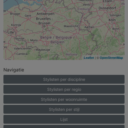
| ©
Leaflet
OpenStreetMap
Navigatie
Stylisten per discipline
Stylisten per regio
Stylisten per woonruimte
Stylisten per stijl
Lijst