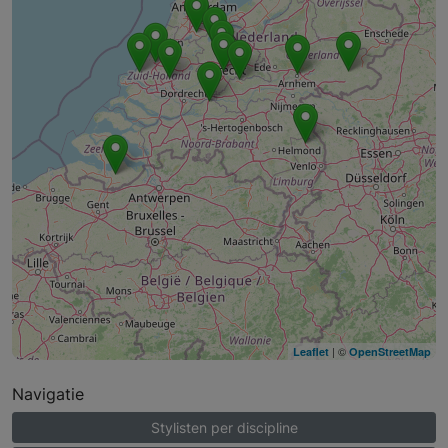
| ©
Leaflet
OpenStreetMap
Navigatie
Stylisten per discipline