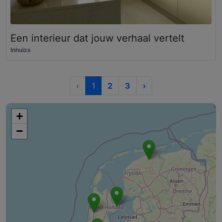
Een interieur dat jouw verhaal vertelt
Inhuizs
‹
1
2
3
›
+
−