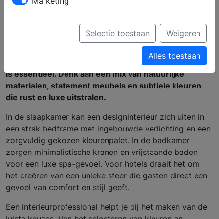
Marketing
Een designinterieur draait om strakke lijnen,
hoogwaardige materialen en een minimalistische
Selectie toestaan
Weigeren
uitstraling die toch warmte uitstraalt. Of je nu je
woonkamer, slaapkamer, badkamer of zelfs een hotel
Alles toestaan
wilt inrichten, de juiste balans tussen vorm en functie
is essentieel. Denk aan een mix van natuurlijke
materialen, statement meubels en subtiele kleuren
die rust en luxe uitstralen.
In de slaapkamer kan een designinterieur zich uiten in
een strak bedframe met ingebouwde verlichting en een
zorgvuldig gekozen kleurenpalet. In de badkamer
zorgen minimalistische kranen en vrijstaande baden
voor een luxe spa-gevoel. Voor hotels draait het om
het creëren van een unieke sfeer die gasten direct een
gevoel van comfort en stijl geeft.
Een interieurprofessional helpt je bij het maken van de
juiste keuzes. Van het selecteren van kleuren en