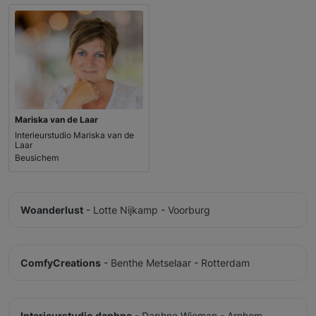
Mariska van de Laar
Interieurstudio Mariska van de
Laar
Beusichem
Woanderlust
-
Lotte Nijkamp
-
Voorburg
ComfyCreations
-
Benthe Metselaar
-
Rotterdam
Interieurstudio daphne
-
Daphne Wieman
-
Arnhem