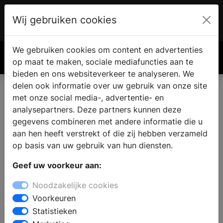
Wij gebruiken cookies
Account
€ 0.00
We gebruiken cookies om content en advertenties
Zoek
op maat te maken, sociale mediafuncties aan te
bieden en ons websiteverkeer te analyseren. We
delen ook informatie over uw gebruik van onze site
met onze social media-, advertentie- en
analysepartners. Deze partners kunnen deze
gegevens combineren met andere informatie die u
aan hen heeft verstrekt of die zij hebben verzameld
op basis van uw gebruik van hun diensten.
Geef uw voorkeur aan:
Noodzakelijke cookies
Voorkeuren
Stylisten met de stijl - Modern design
Statistieken
Design in je interieur brengt stijl en rust