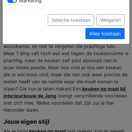
Marketing
keuken op maat
Selectie toestaan
Weigeren
Eindelijk! Je hebt dat ene huis gekocht waar je al lang
Alles toestaan
van droomde. Veel kamers, ruime maar toch sfeervolle
woonkamer, en niet te vergeten die prachtige tuin.
Maar 1 ding valt toch wel wat tegen: de keukenruimte is
prachtig, maar de keuken zelf past absoluut niet in
jouw ideale plaatje. Maar hoe vind je nou een keuken
die je wel mooi vind, maar die dan ook weer precies de
maten heeft van de ruimte waar die moet komen te
staan? Die kun je laten maken! Een
keuken op maat bij
Interieurbouw de Jong
brengt verschillende voordelen
met zich mee. Welke voordelen dat zijn zul je hier
hieronder lezen.
Jouw eigen stijl
Als je jouw
keuken op maat
laat maken, kun je geheel