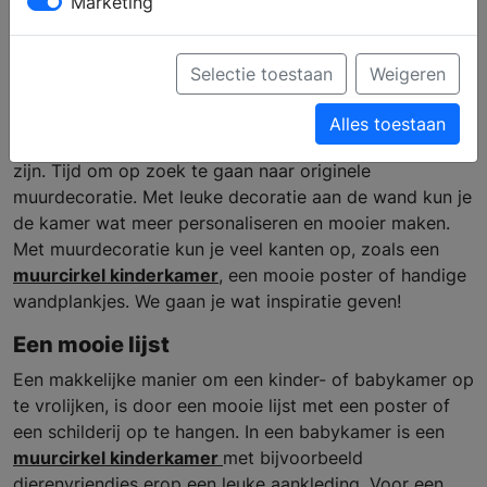
Marketing
voor een kinderkamer
Selectie toestaan
Weigeren
Alleen een bed en kast in een kinderkamer neerzetten is
Alles toestaan
wel erg saai en maakt het ook geen fijne ruimte om te
zijn. Tijd om op zoek te gaan naar originele
muurdecoratie. Met leuke decoratie aan de wand kun je
de kamer wat meer personaliseren en mooier maken.
Met muurdecoratie kun je veel kanten op, zoals een
muurcirkel
kinderkamer
, een mooie poster of handige
wandplankjes. We gaan je wat inspiratie geven!
Een mooie lijst
Een makkelijke manier om een kinder- of babykamer op
te vrolijken, is door een mooie lijst met een poster of
een schilderij op te hangen. In een babykamer is een
muurcirkel
kinderkamer
met bijvoorbeeld
dierenvriendjes erop een leuke aankleding. Voor een