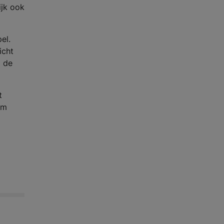
ijk ook
el.
icht
p de
t
om