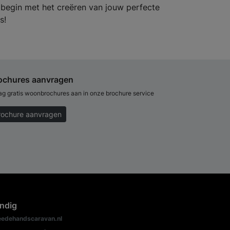
 begin met het creëren van jouw perfecte
s!
ochures aanvragen
ag gratis woonbrochures aan in onze brochure service
rochure aanvragen
ndig
edehandscaravan.nl