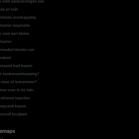
s voor aanpassingen aan
uis en tuin
minium overkapping
kamer inspiratie
s voor een kleine
dkamer
meubel ideeën van
mabad
jstaand bad kopen
r keukenverbouwing?
tvloer of betonvloer?
nten voor in de tuin
-ethanol haarden
wgrond kopen
ststof kozijnen
temaps
gs