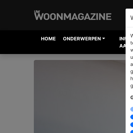
W
HOME
ONDERWERPEN
INFO
t
AANV
w
u
a
g
h
g
G