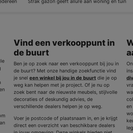
iedereen
Strak gazon geeft allure aan woning en tuin
Vind een verkooppunt in
W
de buurt
a
le
Ben je op zoek naar een verkooppunt bij jou in
On
g
de buurt? Met onze handige zoekfunctie vind
in
je snel
een winkel bij jou in de buurt
die je op
di
n
weg kan helpen met je project. Of je nu op
vr
en
zoek bent naar de nieuwste meubels, stijlvolle
wa
decoraties of deskundig advies, de
col
verschillende dealers helpen je op weg.
en 
wo
 om
Voer je postcode of plaatsnaam in, en je krijgt
ke
van
direct een overzicht van beschikbare dealers
le
in jouw omgeving. Deze winkels bieden niet