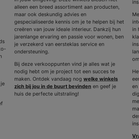
in
alleen een breed assortiment aan producten,
maar ook deskundig advies en
Me
gespecialiseerde kennis om je te helpen bij het
in
creëren van jouw ideale interieur. Dankzij hun
in
jarenlange ervaring en passie voor wonen, ben
kla
ds
je verzekerd van eersteklas service en
in
to-
ondersteuning.
lan
n
om
Bij deze verkooppunten vind je alles wat je
nodig hebt om je project tot een succes te
He
maken. Ontdek vandaag nog
welke winkels
ee
 je
zich bij jou in de buurt bevinden
en geef je
en
huis de perfecte uitstraling!
dig
me
ef
ma
de
in
Vr