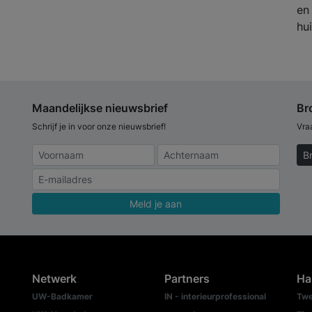
en
hui
Maandelijkse nieuwsbrief
Br
Schrijf je in voor onze nieuwsbrief!
Vra
B
Meld je aan
Netwerk
Partners
Ha
UW-Badkamer
IN - interieurprofessional
Twe