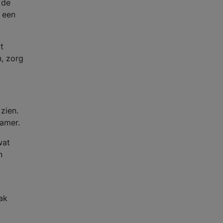
 de
r een
t
n, zorg
zien.
kamer.
wat
n
dak