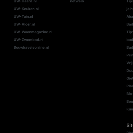
UW-Haard.nl
netwerk
Tip
UW-Keuken.nl
je h
UW-Tuin.nl
Alu
UW-Vloer.nl
Bad
UW-Woonmagazine.nl
Tip
UW-Zwembad.nl
ba
Bouwkavelsonline.nl
Bad
Pri
Vri
Duu
Gie
Pla
Bio
Bou
Kun
Si
Blo