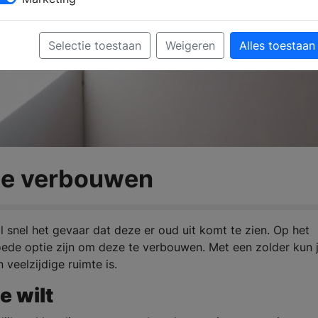
Selectie toestaan
Weigeren
Alles toestaan
 te verbouwen
al snel het gevaar dat deze er oud uit komt te zien. Op het
oede optie zijn om deze te verbouwen. Met een zolder kun 
 veelzijdige ruimte is.
e wilt