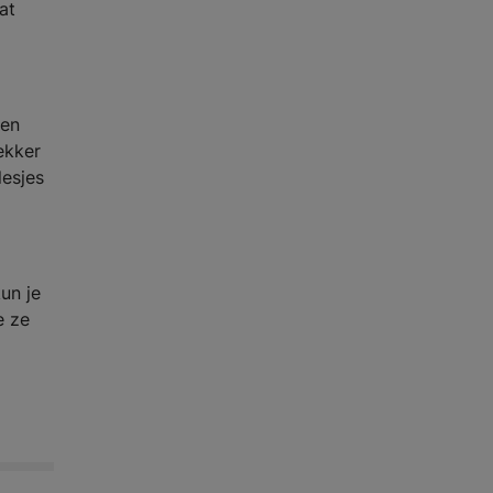
at
gen
ekker
lesjes
un je
e ze