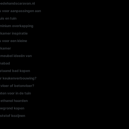
edehandscaravan.nl
s voor aanpassingen aan
uis en tuin
minium overkapping
kamer inspiratie
s voor een kleine
dkamer
meubel ideeën van
mabad
jstaand bad kopen
r keukenverbouwing?
tvloer of betonvloer?
nten voor in de tuin
-ethanol haarden
wgrond kopen
ststof kozijnen