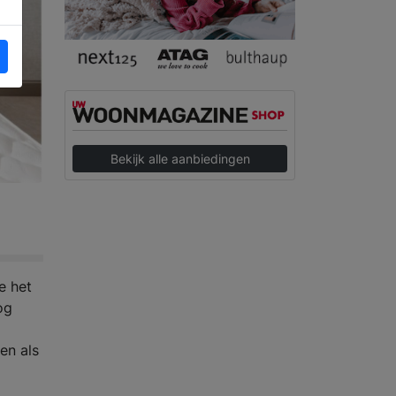
Bekijk alle aanbiedingen
e het
og
en als