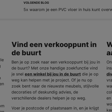
VOLGENDE BLOG
5x waarom je een PVC vloer in huis kunt ove
Vind een verkooppunt in
W
de buurt
a
le
Ben je op zoek naar een verkooppunt bij jou in
On
g
de buurt? Met onze handige zoekfunctie vind
in
je snel
een winkel bij jou in de buurt
die je op
di
n
weg kan helpen met je project. Of je nu op
vr
en
zoek bent naar de nieuwste meubels, stijlvolle
wa
decoraties of deskundig advies, de
col
verschillende dealers helpen je op weg.
en 
wo
 om
Voer je postcode of plaatsnaam in, en je krijgt
ke
van