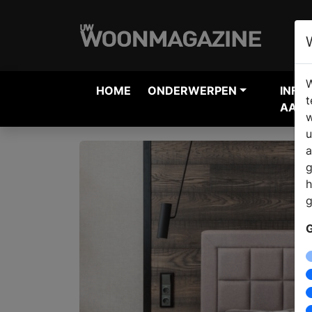
W
HOME
ONDERWERPEN
INFO
t
AANV
w
u
a
g
h
g
G