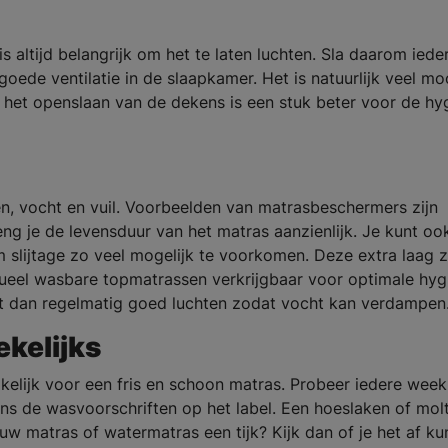
s altijd belangrijk om het te laten luchten. Sla daarom iede
ede ventilatie in de slaapkamer. Het is natuurlijk veel mo
 het openslaan van de dekens is een stuk beter voor de hy
, vocht en vuil. Voorbeelden van matrasbeschermers zijn
eng je de levensduur van het matras aanzienlijk. Je kunt oo
slijtage zo veel mogelijk te voorkomen. Deze extra laag 
ueel wasbare topmatrassen verkrijgbaar voor optimale hyg
et dan regelmatig goed luchten zodat vocht kan verdampen
kelijks
akelijk voor een fris en schoon matras. Probeer iedere week
s de wasvoorschriften op het label. Een hoeslaken of mol
ouw matras of watermatras een tijk? Kijk dan of je het af ku