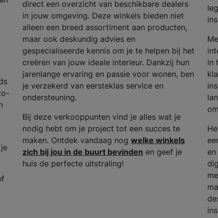
direct een overzicht van beschikbare dealers
le
in jouw omgeving. Deze winkels bieden niet
in
alleen een breed assortiment aan producten,
maar ook deskundig advies en
Me
gespecialiseerde kennis om je te helpen bij het
in
creëren van jouw ideale interieur. Dankzij hun
in
jarenlange ervaring en passie voor wonen, ben
kla
ds
je verzekerd van eersteklas service en
in
to-
ondersteuning.
lan
n
om
Bij deze verkooppunten vind je alles wat je
nodig hebt om je project tot een succes te
He
maken. Ontdek vandaag nog
welke winkels
ee
 je
zich bij jou in de buurt bevinden
en geef je
en
huis de perfecte uitstraling!
dig
me
ef
ma
de
in