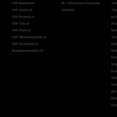
UW-Badkamer
IN - interieurprofessional
Twe
UW-Haard.nl
netwerk
Tip
UW-Keuken.nl
je h
UW-Tuin.nl
Alu
UW-Vloer.nl
Bad
UW-Woonmagazine.nl
Tip
UW-Zwembad.nl
ba
Bouwkavelsonline.nl
Bad
Pri
Vri
Duu
Gie
Pla
Bio
Bou
Kun