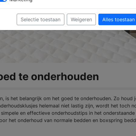
Selectie toestaan
Weigeren
Alles toestaan
goed te onderhouden
n, is het belangrijk om het goed te onderhouden. Zo houd j
erhoudsklusjes helemaal niet lastig zijn, wordt het toch n
simpele en effectieve onderhoudstips in het onderstaande
n voor het onderhoud van normale bedden en boxspring bedd