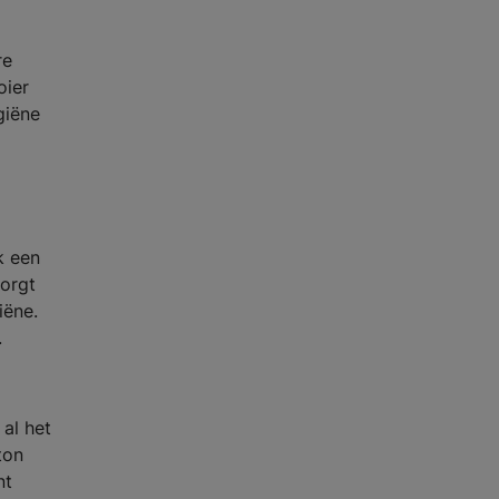
re
oier
giëne
k een
zorgt
iëne.
.
 al het
ton
nt