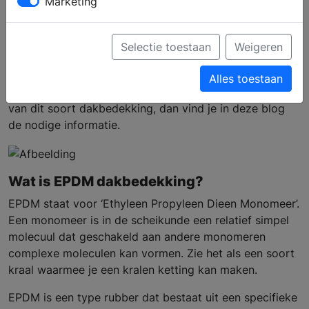
Marketing
EPDM dakbedekking?
Selectie toestaan
Weigeren
Misschien heb je er nog nooit wat over gehoord, maar
Alles toestaan
er bestaat EPDM dakbedekking. Wil je gebruik maken
van dit soort dakbedekking, dan vind je in deze blog
de nodige informatie.
Wat is EPDM dakbedekking?
EPDM staat voor ‘Ethyleen Propyleen Dieen Monomeer’.
Een monomeer is in de scheikunde een relatief simpel
molecuul dat geschakeld aan andere monomeren
complexe moleculen kan vormen. Zie het als een soort
kraal waarmee je een kralen ketting kan maken.
EPDM is een type rubber dat bestaat uit een specifieke