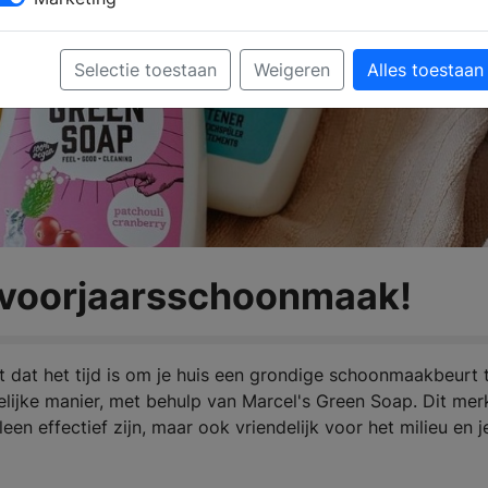
Selectie toestaan
Weigeren
Alles toestaan
e voorjaarsschoonmaak!
nt dat het tijd is om je huis een grondige schoonmaakbeurt 
elijke manier, met behulp van Marcel's Green Soap. Dit mer
n effectief zijn, maar ook vriendelijk voor het milieu en j