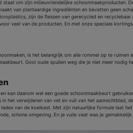
 staat om zijn milieuvriendelijke schoonmaakproducten. D
aakt van plantaardige ingrediënten en bevatten geen scha
roplastics, zijn de flessen van gerecycled en recyclebaar 
 voor veel van de producten. En met onze speciale korting
choonmaken, is het belangrijk om alle rommel op te ruimen 
aakbeurt. Gooi oude spullen weg die je niet meer nodig h
en
kt en kan daarom wel een goede schoonmaakbeurt gebruike
g in het verwijderen van vet en vuil van het aanrechtblad, d
ades van de koelkast. Met zijn natuurlijke formule laat he
zende, schone omgeving. En je vuile vaat was je gemakkelijk