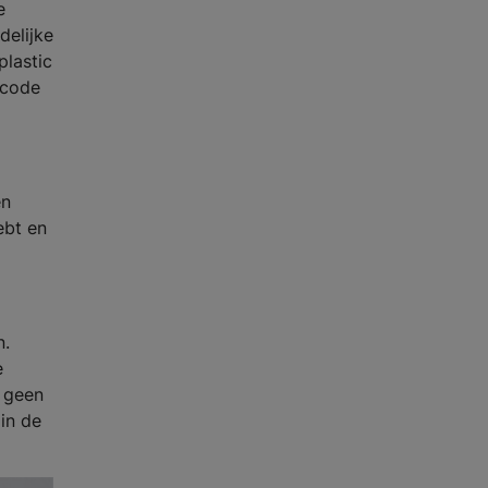
e
delijke
plastic
scode
en
ebt en
n.
e
t geen
 in de