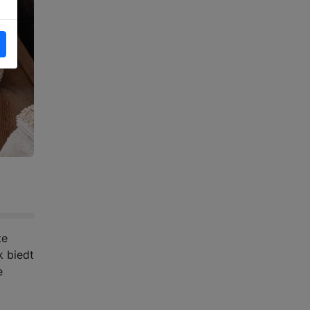
te
k biedt
e