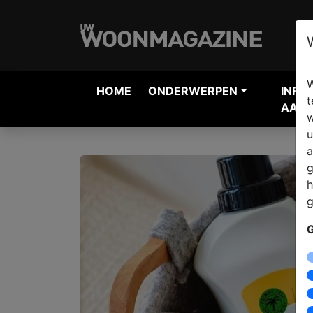
W
HOME
ONDERWERPEN
INFO
t
AANV
w
u
a
g
h
g
G