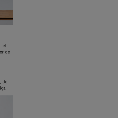
ilet
er de
, de
igt.