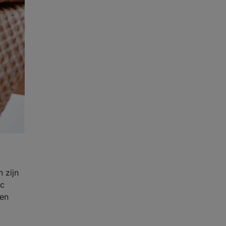
 zijn
ic
den