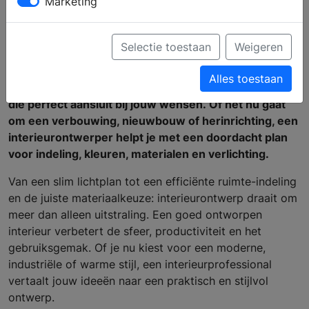
Marketing
doordachte en functionele ruimte
Wil je je woning, kantoor, bedrijfsruimte, boetiekhotel,
Selectie toestaan
Weigeren
vakantiehuis, winkel of horecagelegenheid optimaal
indelen en inrichten? Met een goed interieurontwerp
Alles toestaan
zorg je voor een functionele en sfeervolle omgeving
die perfect aansluit bij jouw wensen. Of het nu gaat
om een verbouwing, nieuwbouw of herinrichting, een
interieurontwerper helpt je met een doordacht plan
voor indeling, kleuren, materialen en verlichting.
Van een slim lichtplan tot een efficiënte ruimte-indeling
en de juiste materiaalkeuze: interieurontwerp draait om
meer dan alleen uitstraling. Een goed ontworpen
interieur verbetert de sfeer, productiviteit en het
gebruiksgemak. Of je nu kiest voor een moderne,
industriële of warme stijl, een interieurprofessional
vertaalt jouw ideeën naar een praktisch en stijlvol
ontwerp.