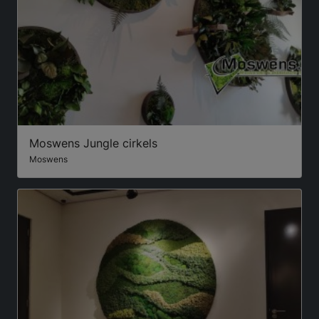
Moswens Jungle cirkels
Moswens