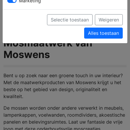
Marketing
Selectie toestaan
Weigeren
Alles toestaan
Mosmaatwerk van
Moswens
Bent u op zoek naar een groene touch in uw interieur?
Met de maatwerkproducten van Moswens krijgt u het
beste op het gebied van design, originaliteit en
kwaliteit.
De mossen worden onder andere verwerkt in meubels,
lampenkappen, voelwanden, roomdividers, akoestische
panelen en belevingsruimtes. Laat uw fantasie de vrije
loop met deze onderhoudsvrije moscreaties.