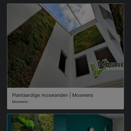
Plantaardige moswanden | Moswens
Moswens