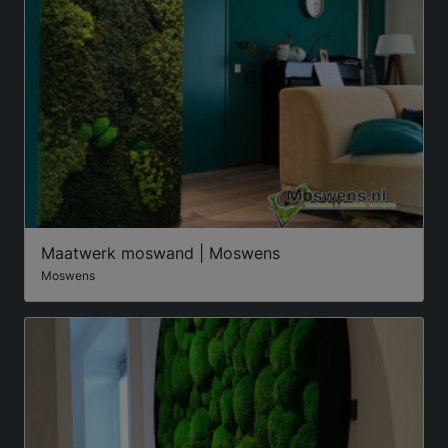
Maatwerk moswand | Moswens
Moswens