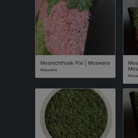
Mosrechthoek Pixi | Moswens
Mos
Mos
Moswens
Mosw