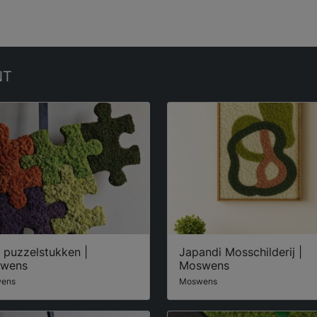
NT
 puzzelstukken |
Japandi Mosschilderij |
wens
Moswens
ens
Moswens