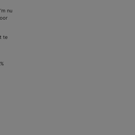
 ’m nu
voor
t te
5%