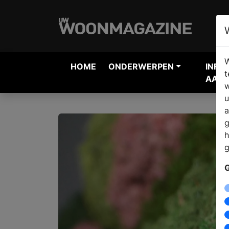
W
HOME
ONDERWERPEN
INFO
t
AANV
w
u
a
g
h
g
G