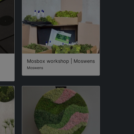
Mosbox workshop | Moswens
Moswens