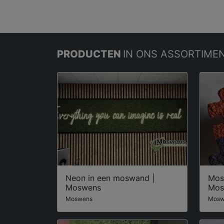
PRODUCTEN
IN ONS ASSORTIME
Neon in een moswand |
Mos
Moswens
Mos
Moswens
Mosw