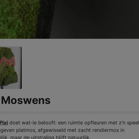
| Moswens
Pixi
doet wat-ie belooft: een ruimte opfleuren met z’n spee
egeven platmos, afgewisseld met zacht rendiermos in
jk, maar de uitstraling blijft natuurlijk.