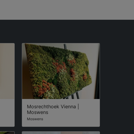
Mosrechthoek Vienna |
Moswens
Moswens