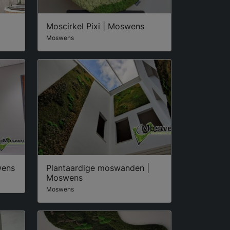
Moscirkel Pixi | Moswens
Moswens
wens
Plantaardige moswanden |
Moswens
Moswens