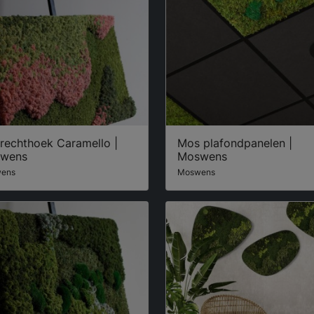
rechthoek Caramello |
Mos plafondpanelen |
wens
Moswens
ens
Moswens