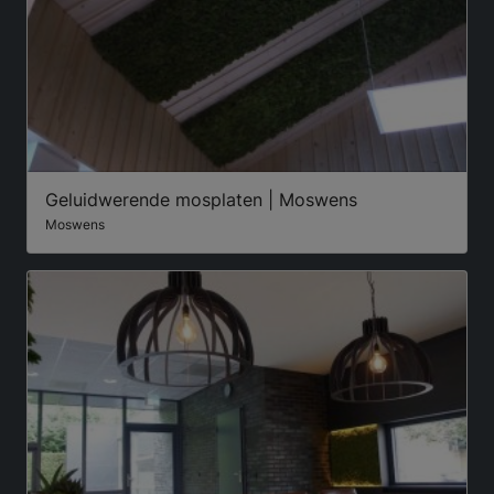
Geluidwerende mosplaten | Moswens
Moswens