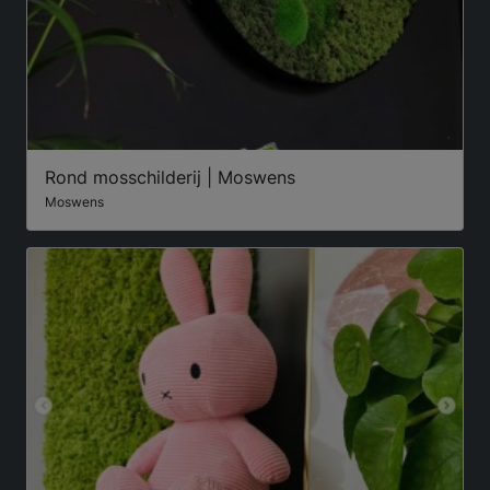
Rond mosschilderij | Moswens
Moswens