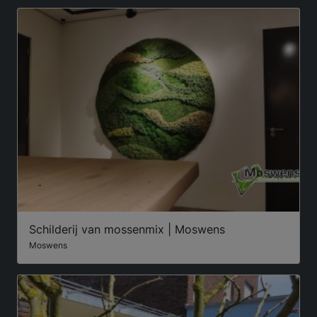
Schilderij van mossenmix | Moswens
Moswens