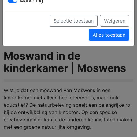
Marketing
Selectie toestaan
Weigeren
Alles toestaan
Moswand in de
kinderkamer | Moswens
Wist je dat een moswand van Moswens in een
kinderkamer niet alleen heel sfeervol is, maar ook
educatief?
De natuurbeleving speelt een belangrijke rol
bij de ontwikkeling van kinderen. Op een speelse
creatieve manier kan je de kinderen kennis laten maken
met een groene natuurlijke omgeving.