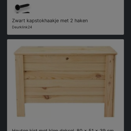
Zwart kapstokhaakje met 2 haken
Deurklink24
Houten kist met klep deksel, 80 x 51 x 39 cm,