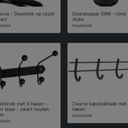
via - Deurklink op rozet
Deurstopper DIRK - rond 
art
stuks
link24
Deurklink24
stokrek met 3 haken -
Zwarte kapstokhaak met
t staal - zwart houten
haken
en
Deurklink24
link24