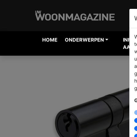
W
HOME
ONDERWERPEN
INFO
t
AANV
w
u
a
g
h
g
G