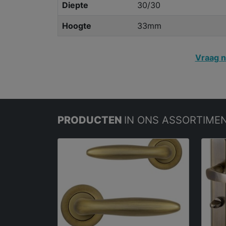
Diepte
30/30
Hoogte
33mm
Vraag n
PRODUCTEN
IN ONS ASSORTIME