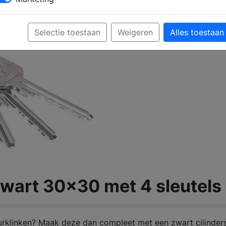
Selectie toestaan
Weigeren
Alles toestaan
 zwart 30x30 met 4 sleutels
rklinken? Maak deze dan compleet met een zwart cilinders