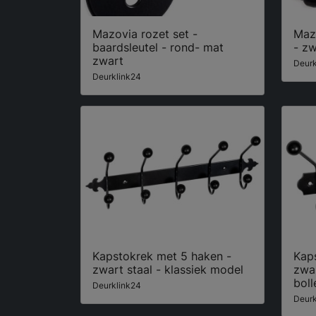
Mazovia rozet set -
Mazo
baardsleutel - rond- mat
- zw
zwart
Deurk
Deurklink24
Kapstokrek met 5 haken -
Kap
zwart staal - klassiek model
zwar
boll
Deurklink24
Deurk