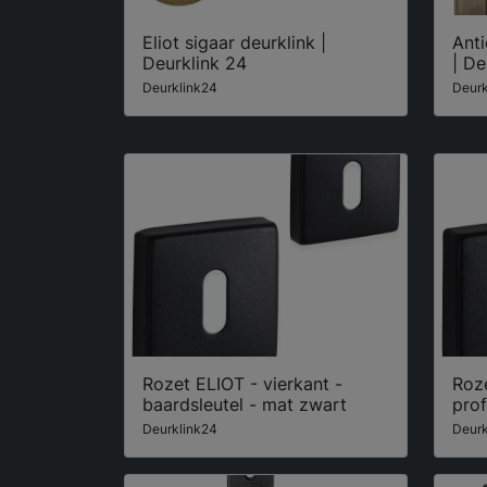
Eliot sigaar deurklink |
Ant
Deurklink 24
| De
Deurklink24
Deurk
Rozet ELIOT - vierkant -
Roze
baardsleutel - mat zwart
prof
Deurklink24
Deurk