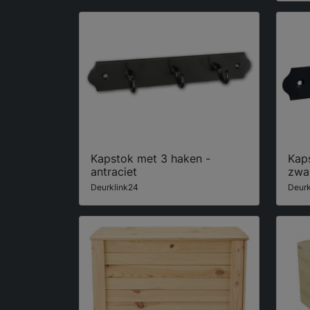
Kapstok met 3 haken -
Kap
antraciet
zwa
Deurklink24
Deurk