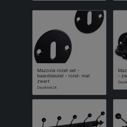
Mazovia rozet set -
Mazo
baardsleutel - rond- mat
- zw
zwart
Deurk
Deurklink24