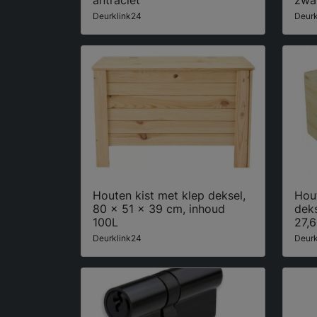
antraciet
zwa
Deurklink24
Deurk
Houten kist met klep deksel,
Hout
80 x 51 x 39 cm, inhoud
deks
100L
27,6
Deurklink24
Deurk