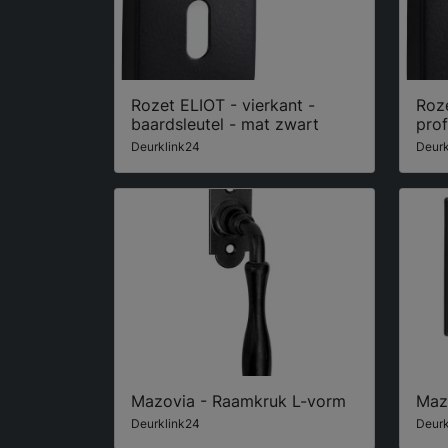
Rozet ELIOT - vierkant -
Roze
baardsleutel - mat zwart
prof
Deurklink24
Deurk
Mazovia - Raamkruk L-vorm
Maz
Deurklink24
Deurk