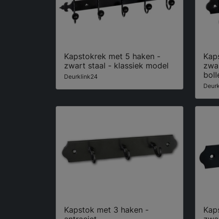
Kapstokrek met 5 haken -
Kap
zwart staal - klassiek model
zwar
boll
Deurklink24
Deurk
Kapstok met 3 haken -
Kap