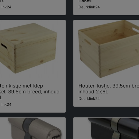
rt
haken
link24
Deurklink24
en kistje met klep
Houten kistje, 39,5cm br
el, 39,5cm breed, inhoud
inhoud 27,6L
L
Deurklink24
link24