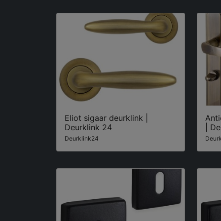
Eliot sigaar deurklink |
Ant
Deurklink 24
| De
Deurklink24
Deurk