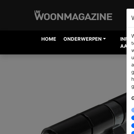
W
HOME
ONDERWERPEN
INFO
t
AANV
w
u
a
g
h
g
G