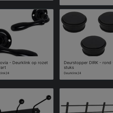
via - Deurklink op rozet
Deurstopper DIRK - rond 
art
stuks
link24
Deurklink24