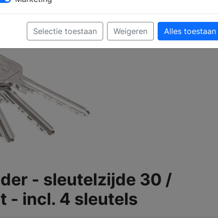
Selectie toestaan
Weigeren
Alles toestaan
der - sleutelzijde 30 /
- incl. 4 sleutels