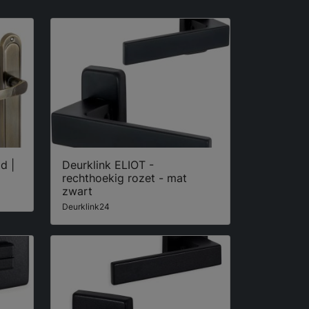
d |
Deurklink ELIOT -
rechthoekig rozet - mat
zwart
Deurklink24