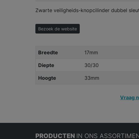
Zwarte veiligheids-knopcilinder dubbel sleute
Bezoek de website
Breedte
17mm
Diepte
30/30
Hoogte
33mm
Vraag n
PRODUCTEN
IN ONS ASSORTIME