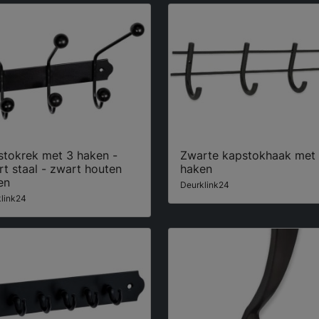
stokrek met 3 haken -
Zwarte kapstokhaak met
t staal - zwart houten
haken
en
Deurklink24
link24