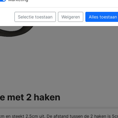
Selectie toestaan
Weigeren
Alles toestaan
e met 2 haken
m en steekt 2,5cm uit. De afstand tussen de 2 haken is 5