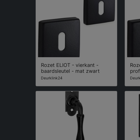
Rozet ELIOT - vierkant -
Roze
baardsleutel - mat zwart
prof
Deurklink24
Deurk