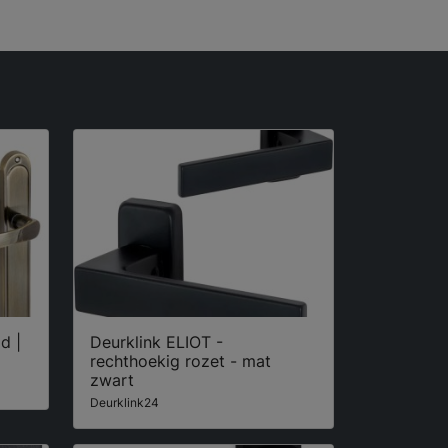
d |
Deurklink ELIOT -
rechthoekig rozet - mat
zwart
Deurklink24