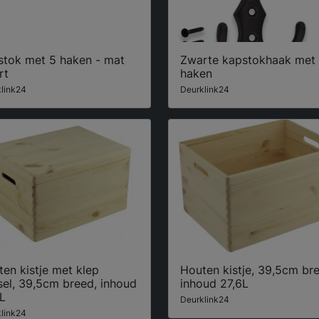
stok met 5 haken - mat
Zwarte kapstokhaak met
rt
haken
link24
Deurklink24
en kistje met klep
Houten kistje, 39,5cm br
el, 39,5cm breed, inhoud
inhoud 27,6L
L
Deurklink24
link24