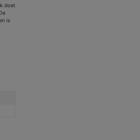
k doet
 De
en is