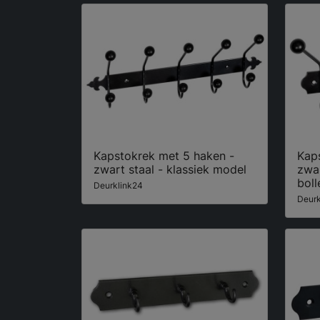
Kapstokrek met 5 haken -
Kap
zwart staal - klassiek model
zwar
boll
Deurklink24
Deurk