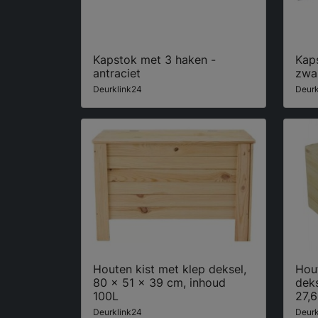
Kapstok met 3 haken -
Kap
antraciet
zwa
Deurklink24
Deurk
Houten kist met klep deksel,
Hout
80 x 51 x 39 cm, inhoud
deks
100L
27,6
Deurklink24
Deurk