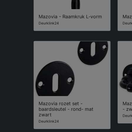
Mazovia - Raamkruk L-vorm
Maz
Deurklink24
Deurk
Mazovia rozet set -
Mazo
baardsleutel - rond- mat
- zw
zwart
Deurk
Deurklink24