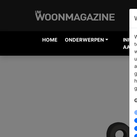
W
HOME
ONDERWERPEN
INFO
t
AANV
w
u
a
g
h
g
G