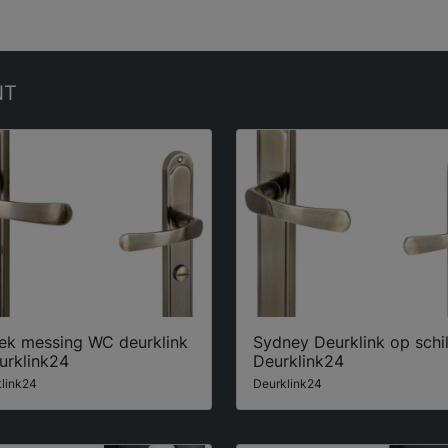
NT
iek messing WC deurklink
Sydney Deurklink op schil
urklink24
Deurklink24
link24
Deurklink24