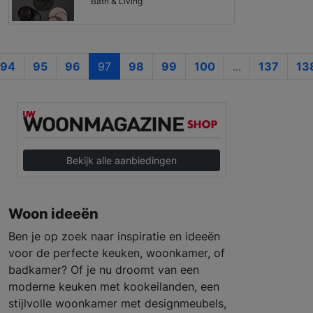
Bath & Living
94
95
96
97
98
99
100
...
137
13
Bekijk alle aanbiedingen
Woon ideeën
Ben je op zoek naar inspiratie en ideeën
voor de perfecte keuken, woonkamer, of
badkamer? Of je nu droomt van een
moderne keuken met kookeilanden, een
stijlvolle woonkamer met designmeubels,