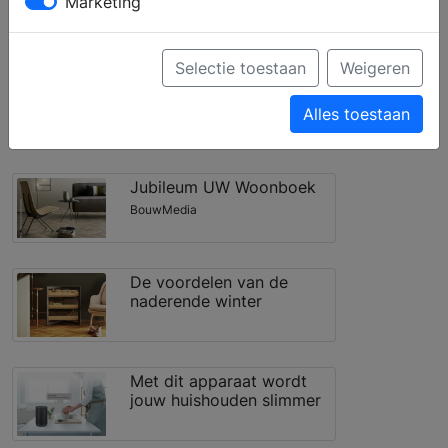
Marketing
Filter toepassen
Selectie toestaan
Weigeren
Living the green life
Alles toestaan
Jubileum UW Woonboek
BouwMedia
De voordelen van de
naderende winter
Met dit apparaat wordt
jouw huishouden slimmer