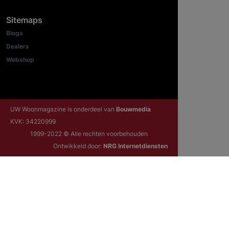
Sitemaps
Blogs
Dealers
Webshop
UW Woonmagazine is onderdeel van
Bouwmedia
KVK: 34220999
1999-2022 © Alle rechten voorbehouden
Ontwikkeld door:
NRG Internetdiensten