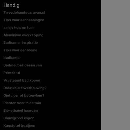
Handig
Tweedehandscaravan.nl
Tips voor aanpassingen
aan je huis en tuin
Aluminium overkapping
Badkamer inspiratie
Tips voor een kleine
badkamer
Badmeubel ideeën van
Primabad
Vrijstaand bad kopen
Duur keukenverbouwing?
Gietvloer of betonvloer?
Planten voor in de tuin
Bio-ethanol haarden
Bouwgrond kopen
Kunststof kozijnen