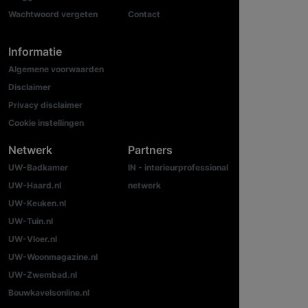
Wachtwoord vergeten
Contact
Informatie
Algemene voorwaarden
Disclaimer
Privacy disclaimer
Cookie instellingen
Netwerk
Partners
UW-Badkamer
IN - interieurprofessional
UW-Haard.nl
netwerk
UW-Keuken.nl
UW-Tuin.nl
UW-Vloer.nl
UW-Woonmagazine.nl
UW-Zwembad.nl
Bouwkavelsonline.nl