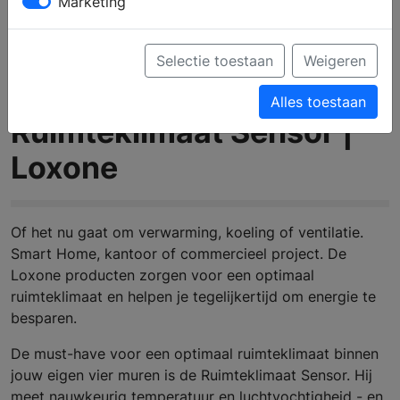
Marketing
Selectie toestaan
Weigeren
Alles toestaan
Ruimteklimaat Sensor |
Loxone
Of het nu gaat om verwarming, koeling of ventilatie.
Smart Home, kantoor of commercieel project. De
Loxone producten zorgen voor een optimaal
ruimteklimaat en helpen je tegelijkertijd om energie te
besparen.
De must-have voor een optimaal ruimteklimaat binnen
jouw eigen vier muren is de Ruimteklimaat Sensor. Hij
meet nauwkeurig temperatuur en luchtvochtigheid - en