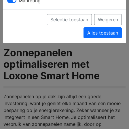
Marketing
Selectie toestaan
Weigeren
Alles toestaan
Zonnepanelen
optimaliseren met
Loxone Smart Home
Zonnepanelen op je dak zijn altijd een goede
investering, want je
geniet elke maand van een mooie
besparing op je energierekening.
Zeker wanneer je ze
integreert in een Smart Home. Je optimaliseert het
verbruik van zonnepanelen namelijk, door op