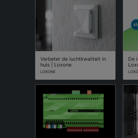
Verbeter de luchtkwaliteit in
De i
huis | Loxone
Lox
LOXONE
LOX