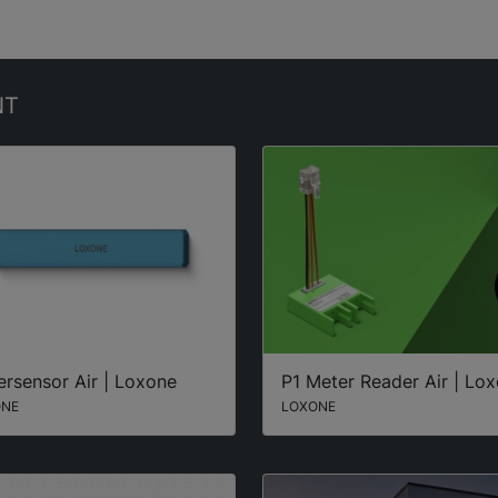
NT
rsensor Air | Loxone
P1 Meter Reader Air | Lo
ONE
LOXONE