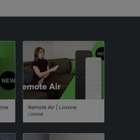
xone
Remote Air | Loxone
LOXONE