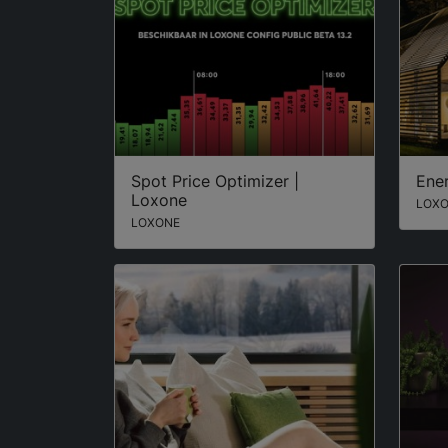
Spot Price Optimizer |
Ene
Loxone
LOX
LOXONE