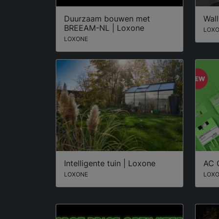
Duurzaam bouwen met
Wall
BREEAM-NL | Loxone
LOX
LOXONE
Intelligente tuin | Loxone
AC C
LOXONE
LOX