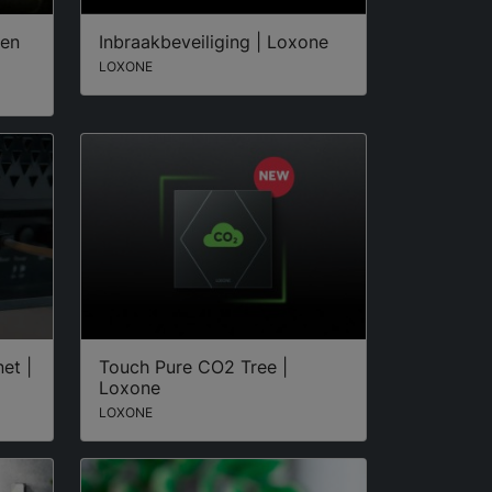
 en
Inbraakbeveiliging | Loxone
LOXONE
et |
Touch Pure CO2 Tree |
Loxone
LOXONE