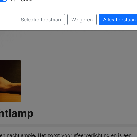
Selectie toestaan
Weigeren
Alles toestaan
htlamp
en nachtlampje. Het zorgt voor sfeerverlichting en is een