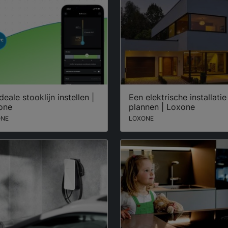
deale stooklijn instellen |
Een elektrische installatie
one
plannen | Loxone
ONE
LOXONE