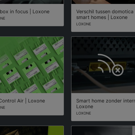
box in focus | Loxone
Verschil tussen domotica
smart homes | Loxone
ONE
LOXONE
ontrol Air | Loxone
Smart home zonder intern
Loxone
ONE
LOXONE