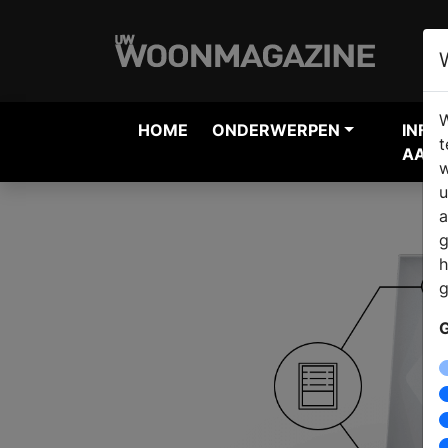
W
HOME
ONDERWERPEN
INFO
t
AANV
w
u
a
g
h
g
G