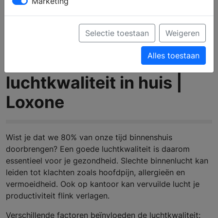
Marketing
Selectie toestaan
Weigeren
Alles toestaan
Verbeter de
luchtkwaliteit in huis |
Loxone
Wist je dat we 80% van onze tijd binnenshuis
doorbrengen? Een goede luchtkwaliteit is daarom
essentieel voor je gezondheid. Slechte binnenlucht kan
leiden tot klachten zoals hoofdpijn, allergieën en
vermoeidheid. Ook op kantoor kan vervuilde lucht je
productiviteit flink verlagen.
Verschillende factoren beïnvloeden de luchtkwaliteit: