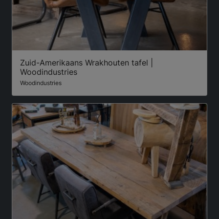
Zuid-Amerikaans Wrakhouten tafel |
Woodindustries
Woodindustries