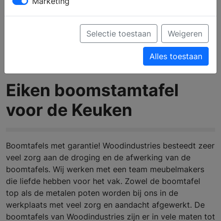
Marketing
Selectie toestaan
Weigeren
Alles toestaan
Eiken boomstamtafel
voor de Keuken
Boomtafels met garantie! Woodindustries besteedt zeer
veel zorg aan de droging en de afwerking van de
boomtafels. Wij werken met een team meubelmakers
die liefde hebben voor het vak. Zowel de boomtafel
top als de metalen poten worden bij ons in de
werkplaats met veel zorg en aandacht afgewerkt. De
boomtafels van Woodindustries zijn er in vele maten tot