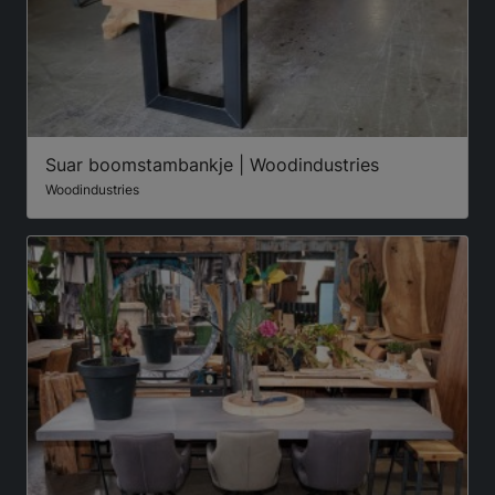
Suar boomstambankje | Woodindustries
Woodindustries