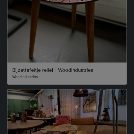
Bijzettafeltje reliëf | Woodindustries
Woodindustries