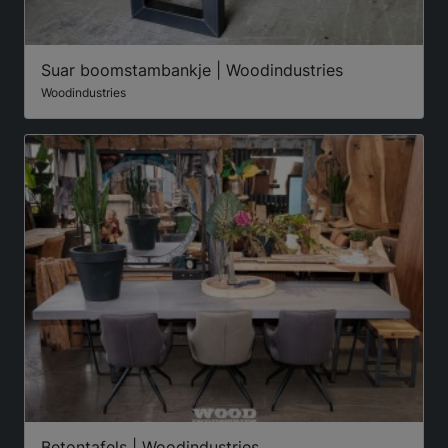
Suar boomstambankje | Woodindustries
Woodindustries
Betontafels | Woodindustries