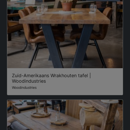
Zuid-Amerikaans Wrakhouten tafel |
Woodindustries
Woodindustries