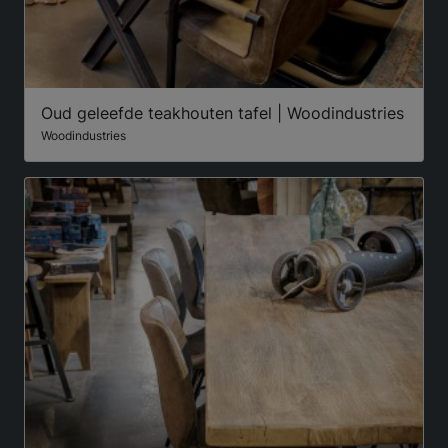
Oud geleefde teakhouten tafel | Woodindustries
Woodindustries