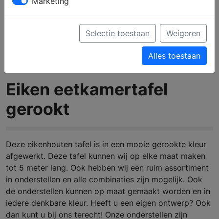
Marketing
Selectie toestaan
Weigeren
Alles toestaan
Eiken eetkamertafel
gerookt
Deze eikenhouten tafel is in een mooie gerookte kleur
afgewerkt. Deze tafel kunnen wij op elke maat maken
tot 5 meter lang. Ook hebben wij een ruim assortiment
in onderstellen en alle combinaties zijn mogelijk. Ook
de onderstellen kunnen op maat gemaakt worden en in
iedere denkbare kleur. Heeft u een eigen ontwerp? Ook
dan kunt u bij ons terecht! Onze onderstellen zijn