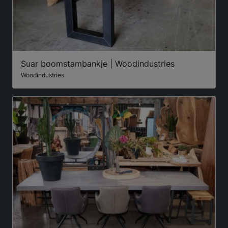
Suar boomstambankje | Woodindustries
Woodindustries