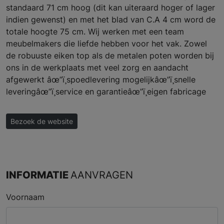
standaard 71 cm hoog (dit kan uiteraard hoger of lager
indien gewenst) en met het blad van C.A 4 cm word de
totale hoogte 75 cm. Wij werken met een team
meubelmakers die liefde hebben voor het vak. Zowel
de robuuste eiken top als de metalen poten worden bij
ons in de werkplaats met veel zorg en aandacht
afgewerkt âœ”ï¸spoedlevering mogelijkâœ”ï¸snelle
leveringâœ”ï¸service en garantieâœ”ï¸eigen fabricage
Bezoek de website
INFORMATIE
AANVRAGEN
Voornaam