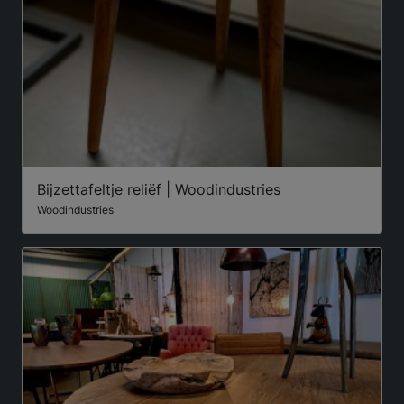
Bijzettafeltje reliëf | Woodindustries
Woodindustries