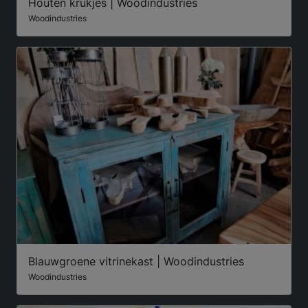
Houten krukjes | Woodindustries
Woodindustries
Blauwgroene vitrinekast | Woodindustries
Woodindustries