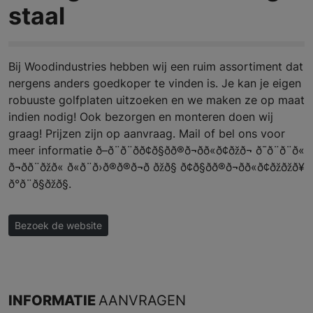
staal
Bij Woodindustries hebben wij een ruim assortiment dat
nergens anders goedkoper te vinden is. Je kan je eigen
robuuste golfplaten uitzoeken en we maken ze op maat
indien nodig! Ook bezorgen en monteren doen wij
graag! Prijzen zijn op aanvraag. Mail of bel ons voor
meer informatie ð–ð¨ð¨ðð¢ð§ðð®ð¬ð­ð«ð¢ðžð¬ ð¯ð¨ð¨ð«
ð¬ð­ð¨ðžð« ð«ð¨ð›ð®ð®ð¬ð­ ðžð§ ð¢ð§ðð®ð¬ð­ð«ð¢ðžðžð¥
ð°ð¨ð§ðžð§.
Bezoek de website
INFORMATIE
AANVRAGEN