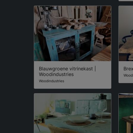
Blauwgroene vitrinekast |
Brex
Woodindustries
Woodi
Woodindustries