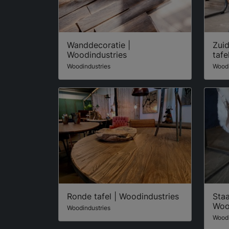
Wanddecoratie |
Zui
Woodindustries
tafe
Woodindustries
Woodi
Ronde tafel | Woodindustries
Staa
Woo
Woodindustries
Woodi