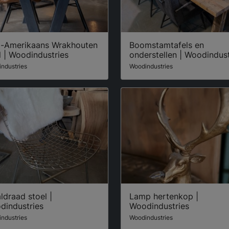
d-Amerikaans Wrakhouten
Boomstamtafels en
l | Woodindustries
onderstellen | Woodindust
ndustries
Woodindustries
ldraad stoel |
Lamp hertenkop |
dindustries
Woodindustries
ndustries
Woodindustries