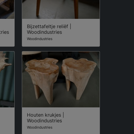
Bijzettafeltje reliëf |
ries
Woodindustries
Woodindustries
Houten krukjes |
Woodindustries
Woodindustries