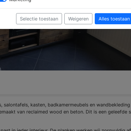
Selectie toestaan
Weigeren
Alles toestaan
ls, salontafels, kasten, badkamermeubels en wandbekleding
emaakt van reclaimed wood en beton. Dit is een geleefde 
 past in ieder interieur. De planken werken wij zorgvuldig a