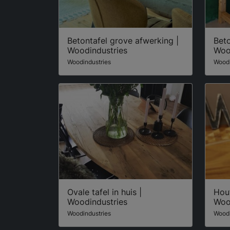
Betontafel grove afwerking |
Beto
Woodindustries
Woo
Woodindustries
Woodi
Ovale tafel in huis |
Hou
Woodindustries
Woo
Woodindustries
Woodi