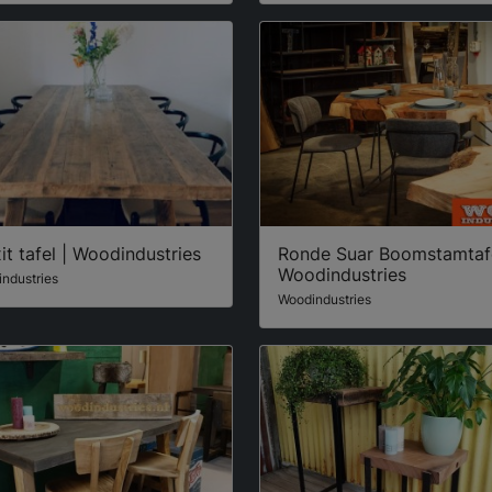
it tafel | Woodindustries
Ronde Suar Boomstamtafe
Woodindustries
ndustries
Woodindustries