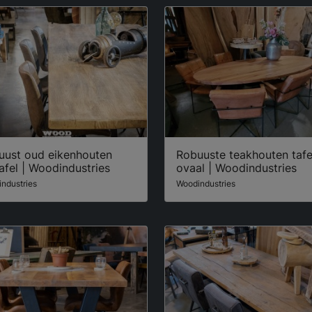
uust oud eikenhouten
Robuuste teakhouten tafe
afel | Woodindustries
ovaal | Woodindustries
ndustries
Woodindustries