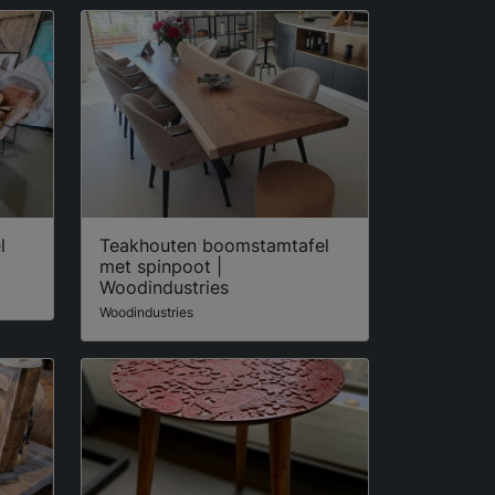
l
Teakhouten boomstamtafel
met spinpoot |
Woodindustries
Woodindustries