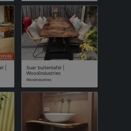
l |
Suar buitentafel |
Woodindustries
Woodindustries