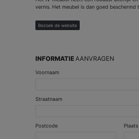
vernis. Het meubel is dan goed beschermd t
Bezoek de website
INFORMATIE
AANVRAGEN
Voornaam
Straatnaam
Postcode
Plaats