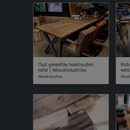
Oud geleefde teakhouten
Rob
tafel | Woodindustries
eett
Woodindustries
Woodi