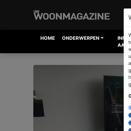
W
HOME
ONDERWERPEN
INFO
t
AANV
w
u
a
g
h
g
G