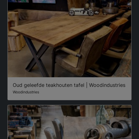
Oud geleefde teakhouten tafel | Woodindustries
Woodindustries