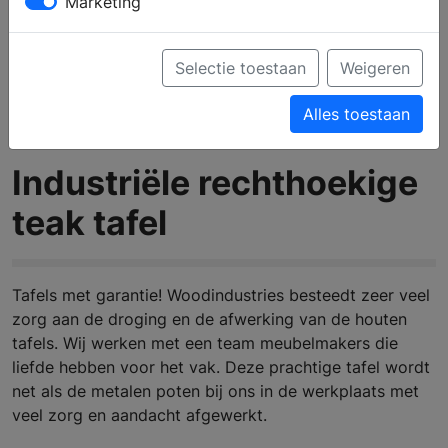
Marketing
Selectie toestaan
Weigeren
Alles toestaan
Industriële rechthoekige
teak tafel
Tafels met garantie! Woodindustries besteedt zeer veel
zorg aan de droging en de afwerking van de houten
tafels. Wij werken met een team meubelmakers die
liefde hebben voor het vak. Deze prachtige tafel wordt
net als de metalen poten bij ons in de werkplaats met
veel zorg en aandacht afgewerkt.