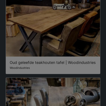
Oud geleefde teakhouten tafel | Woodindustries
Woodindustries