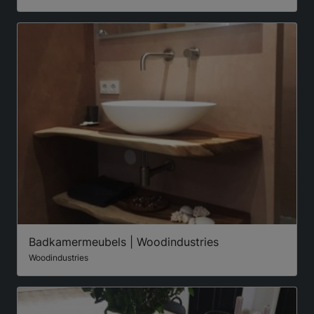
Badkamermeubels | Woodindustries
Woodindustries