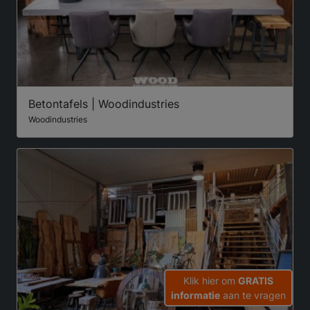
Betontafels | Woodindustries
Woodindustries
Klik hier om
GRATIS
informatie
aan te vragen