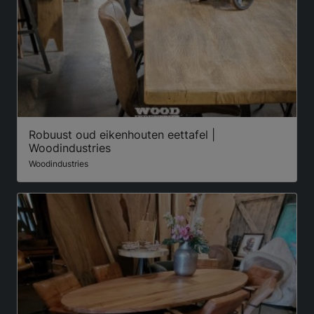
Robuust oud eikenhouten eettafel |
Woodindustries
Woodindustries